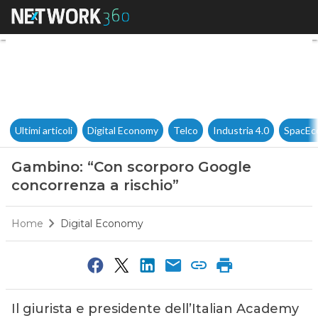
Gambino: “Con scorporo Googl
Ultimi articoli
Digital Economy
Telco
Industria 4.0
SpacEc
Gambino: “Con scorporo Google
concorrenza a rischio”
Home
Digital Economy
Il giurista e presidente dell’Italian Academy