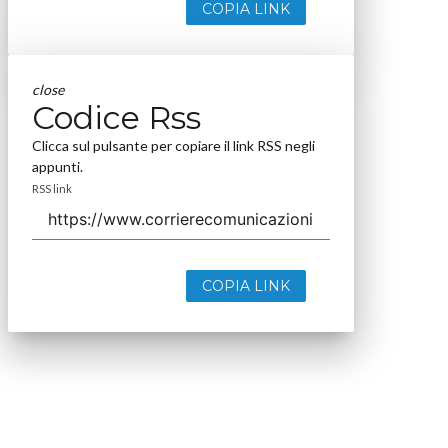
COPIA LINK
close
Codice Rss
Clicca sul pulsante per copiare il link RSS negli
appunti.
RSS link
COPIA LINK