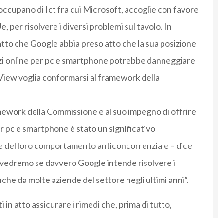
 occupano di Ict fra cui Microsoft, accoglie con favore
, per risolvere i diversi problemi sul tavolo. In
fatto che Google abbia preso atto che la sua posizione
izi online per pc e smartphone potrebbe danneggiare
View voglia conformarsi al framework della
mework della Commissione e al suo impegno di offrire
er pc e smartphone è stato un significativo
e del loro comportamento anticoncorrenziale – dice
e vedremo se davvero Google intende risolvere i
he da molte aziende del settore negli ultimi anni”.
 in atto assicurare i rimedi che, prima di tutto,