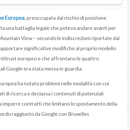
ne Europea
, preoccupata dal rischio di posizione
a una battaglia legale che poteva andare avanti per
 Mountain View – secondo le indiscrezioni riportate dal
apportare significative modifiche al proprio modello
’antitrust europeo e che affrontano le quattro
ali Google era stata messa in guardia.
 Europea ha notato problemi nelle modalità con cui
E
F
ti di ricerca e declassa i contenuti di potenziali
expedia
financial times
 a imporre contratti che limitano lo spostamento della
accordo raggiunto da Google con Bruxelles