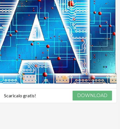
Scaricalo gratis!
DOWNLOAD