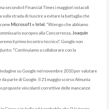
ma secondo il Financial Times i maggiori ostacoli
lla strada di riuscire a evitare la battaglia che
i come
Microsoft
e
Intel
. “Ritengo che abbiamo
l commissario europeo alla Concorrenza,
Joaquin
avremo il primo incontro tecnico”. Google non
giunto: “Continuiamo a collaborare con la
’indagine su Google nel novembre 2010 per valutare
 da parte di Google. Il 21 maggio scorso Almunia
do proposte vincolanti correttive delle mancanze
 in Corea e in India ed è probabile che l’Ue tenga