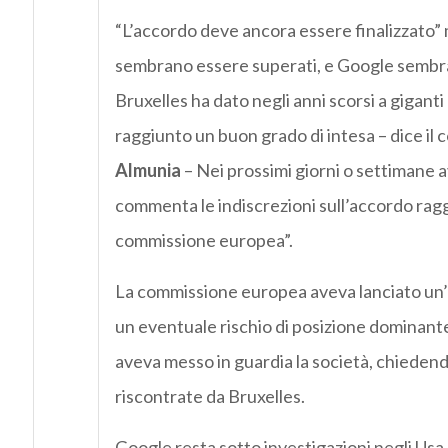
“L’accordo deve ancora essere finalizzato” 
sembrano essere superati, e Google sembra su
Bruxelles ha dato negli anni scorsi a gigant
raggiunto un buon grado di intesa – dice i
Almunia
– Nei prossimi giorni o settimane 
commenta le indiscrezioni sull’accordo rag
commissione europea”.
La commissione europea aveva lanciato un
un eventuale rischio di posizione dominante
aveva messo in guardia la società, chieden
riscontrate da Bruxelles.
Google resta sotto investigazioni negli Usa,