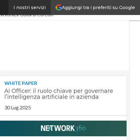
Aggiungi tra i preferiti su Google
I nostri servizi
.0
SpacEconomy
PA Digitale
terviste
Le Guide di CorCom
WHITE PAPER
AI Officer: il ruolo chiave per governare
l’intelligenza artificiale in azienda
30 Lug 2025