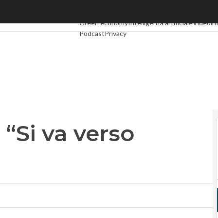
 va verso l’intesa”
Ultimi articoli
Digital Economy
Telco
Industria 4
Green economy
Intelligenza artificiale
Videoin
Podcast
Privacy
“Si va verso