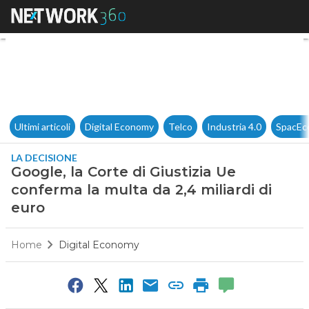
Google, la Corte di Giustizia 
Ultimi articoli
Digital Economy
Telco
Industria 4.0
SpacEc
LA DECISIONE
Google, la Corte di Giustizia Ue
conferma la multa da 2,4 miliardi di
euro
Home
Digital Economy