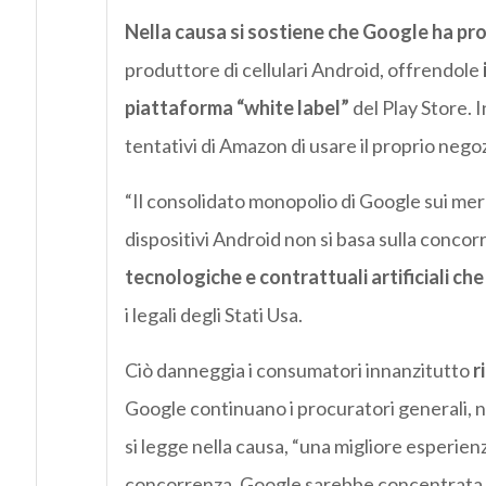
Nella causa si sostiene che Google ha pr
produttore di cellulari Android, offrendole
piattaforma “white label”
del Play Store. 
tentativi di Amazon di usare il proprio nego
“Il consolidato monopolio di Google sui merca
dispositivi Android non si basa sulla concor
tecnologiche e contrattuali artificiali c
i legali degli Stati Usa.
Ciò danneggia i consumatori innanzitutto
r
Google continuano i procuratori generali, no
si legge nella causa, “una migliore esperienz
concorrenza. Google sarebbe concentrata so