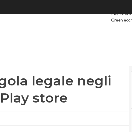
a legale negli Usa: nel mirino il Play store
Ultimi artico
Industria 4
Green eco
Videointer
Podcast
Pr
gola legale negli
 Play store