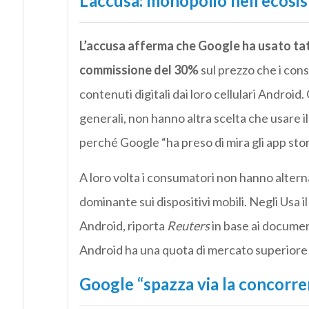
L’accusa: monopolio nell’ecos
L’accusa afferma che Google ha usato ta
commissione del 30%
sul prezzo che i co
contenuti digitali dai loro cellulari Android.
generali, non hanno altra scelta che usare il
perché Google “ha preso di mira gli app st
A loro volta i consumatori non hanno altern
dominante sui dispositivi mobili. Negli Usa i
Android, riporta
Reuters
in base ai document
Android ha una quota di mercato superiore 
Google “spazza via la concorre