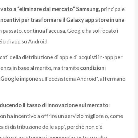
ovato a “eliminare dal mercato” Samsung,
principale
incentivi per trasformare il Galaxy app store in una
In passato, continua l’accusa, Google ha soffocato i
zio di app su Android.
ti della distribuzione di app e di acquisti in-app per
renza in base al merito, ma tramite
condizioni
he Google impone
sull’ecosistema Android”, affermano
iducendo il tasso di innovazione sul mercato
:
n ha incentivo a offrire un servizio migliore o, come
a di distribuzione delle app”, perché non c’è
lo sul mantenere il monopolio, estrarre alte