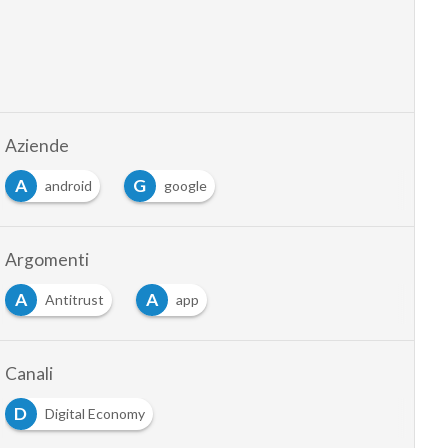
Aziende
A
G
android
google
Argomenti
A
A
Antitrust
app
Canali
D
Digital Economy