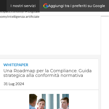
Aggiungi tra i preferiti su Google
I nostri servizi
li
Digital Economy
Telco
.0
SpacEconomy
PA Digitale
nomy
Intelligenza artificiale
viste
Le Guide di CorCom
ivacy
WHITEPAPER
Una Roadmap per la Compliance. Guida
strategica alla conformità normativa
31 Lug 2024