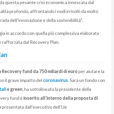
si da questa pesante crisi economica innescata dal
alità profondo, affrontando i nodi irrisolti da molto
rada dell’innovazione e della sostenibilità”.
gia in accordo con quella più complessiva elaborata
 rafforzata dal Recovery Plan.
lan
Recovery fund da 750 miliardi di euro
per aiutare la
o il grave impatto del
coronavirus
. Sarà un fondo con
tali
e green
, ha sottolineato la presidente della
overy fund è
inserito all’interno della proposta di
o
presentata dall’esecutivo dell’Ue