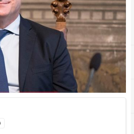
C
covid-19
i