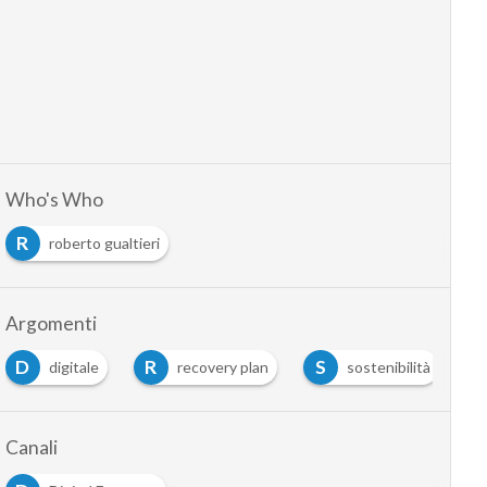
Who's Who
R
roberto gualtieri
Argomenti
D
R
S
digitale
recovery plan
sostenibilità
Canali