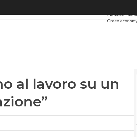
 al lavoro su un patto per l’innovazione”
Ultimi articoli
Di
Industria 4.0
Sp
Green econom
Videointerviste
Podcast
Privacy
no al lavoro su un
azione”