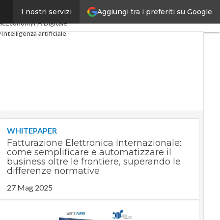
Aggiungi tra i preferiti su Google
I nostri servizi
gital Economy
Telco
acEconomy
PA Digitale
y
Intelligenza artificiale
Le Guide di CorCom
WHITEPAPER
Fatturazione Elettronica Internazionale:
come semplificare e automatizzare il
business oltre le frontiere, superando le
differenze normative
27 Mag 2025