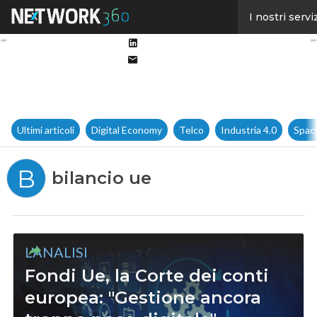
Facebook
I nostri servi
Twitter
Linkedin
Email
Ultimi articoli
Digital Economy
Telco
Industria 4.0
Spac
B
bilancio ue
L'ANALISI
Fondi Ue, la Corte dei conti
europea: "Gestione ancora