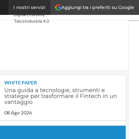
Aggiungi tra i preferiti su Google
uropea
I nostri servizi
Ultimi articoli
Digital Economy
Telco
Industria 4.0
SpacEconomy
PA Digitale
Green economy
Intelligenza
artificiale
Videointerviste
Le Guide di CorCom
Podcast
Privacy
WHITE PAPER
Una guida a tecnologie, strumenti e
strategie per trasformare il Fintech in un
vantaggio
08 Ago 2026