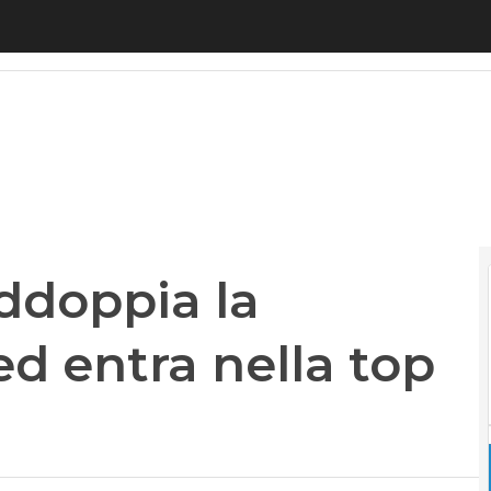
addoppia la capitalizzazione ed entra nella top 10 e
raddoppia la
ed entra nella top