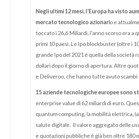
Negli ultimi 12 mesi, l’Europa ha visto aume
mercato tecnologico azionari
o e attualment
toccato i 26,6 Miliardi, l’anno scorso era a q
primi 10 paesi. Le Ipo blockbuster (oltre i 10
grande Ipo del 2021 è quella della società r
dollari dopo il giorno di apertura. Altre qu
e Deliveroo, che hanno tutte avuto scambi sop
15 aziende tecnologiche europee sono st
enterprise value di 62 miliardi di euro. Qu
quantum computing, la mobilità elettrica, la 
salute digitale. Il valore aggregato delle
e quotazioni pubbliche è già ben oltre 180 mil