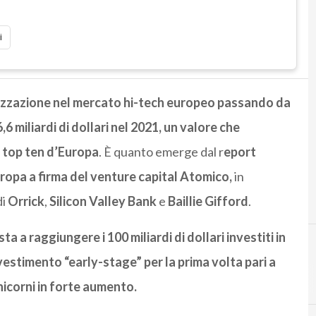
i
alizzazione nel mercato hi-tech europeo passando da
6,6 miliardi di dollari nel 2021, un valore che
a top ten d’Europa
. È quanto emerge dal r
eport
uropa a firma del venture capital Atomico,
in
di
Orrick
,
Silicon Valley Bank
e
Baillie Gifford
.
a a raggiungere i 100 miliardi di dollari investiti in
vestimento “early-stage” per la prima volta pari a
unicorni in forte aumento.