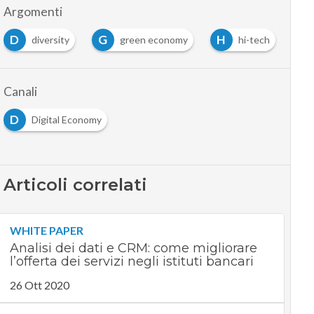
Argomenti
G
H
I
versity
green economy
hi-tech
Inclusi
Canali
D
Digital Economy
Articoli correlati
WHITE PAPER
Analisi dei dati e CRM: come migliorare
l’offerta dei servizi negli istituti bancari
26 Ott 2020