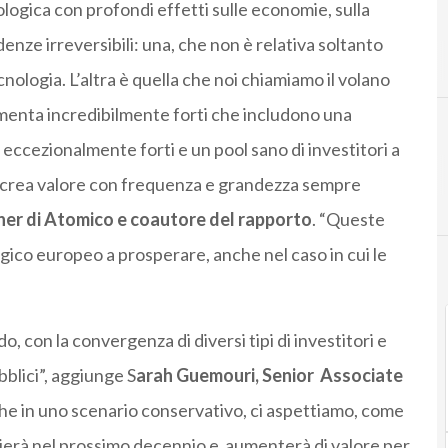
logica con profondi effetti sulle economie, sulla
enze irreversibili: una, che non è relativa soltanto
D
Digital transformation
di
cnologia. L’altra è quella che noi chiamiamo il volano
menta incredibilmente forti che includono una
 eccezionalmente forti e un pool sano di investitori a
ni e crea valore con frequenza e grandezza sempre
er di Atomico e coautore del rapporto
. “Queste
ico europeo a prosperare, anche nel caso in cui le
do, con la convergenza di diversi tipi di investitori e
blici”, aggiunge S
arah Guemouri, Senior Associate
che in uno scenario conservativo, ci aspettiamo, come
ierà nel prossimo decennio e aumenterà di valore per