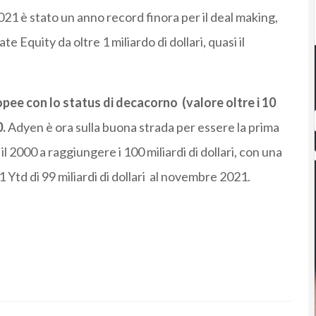
l 2021 è stato un anno record finora per il deal making,
e Equity da oltre 1 miliardo di dollari, quasi il
pee con lo status di decacorno (valore oltre i 10
0.
Adyen è ora sulla buona strada per essere la prima
2000 a raggiungere i 100 miliardi di dollari, con una
td di 99 miliardi di dollari al novembre 2021.