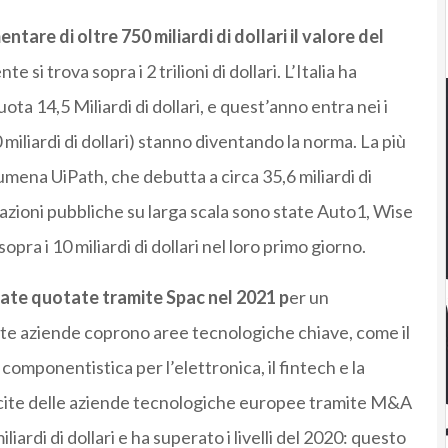
ntare di oltre 750 miliardi di dollari il valore del
e si trova sopra i 2 trilioni di dollari. L’Italia ha
uota 14,5 Miliardi di dollari, e quest’anno entra nei i
 miliardi di dollari) stanno diventando la norma. La più
umena UiPath, che debutta a circa 35,6 miliardi di
otazioni pubbliche su larga scala sono state Auto1, Wise
ra i 10 miliardi di dollari nel loro primo giorno.
ate quotate tramite Spac nel 2021 p
er un
este aziende coprono aree tecnologiche chiave, come il
componentistica per l’elettronica, il fintech e la
 uscite delle aziende tecnologiche europee tramite M&A
iardi di dollari e ha superato i livelli del 2020: questo