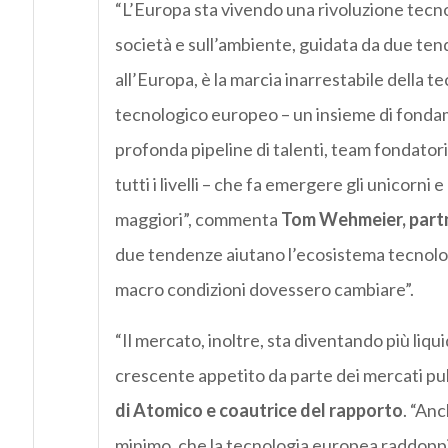
“L’Europa sta vivendo una rivoluzione tecno
società e sull’ambiente, guidata da due tend
all’Europa, è la marcia inarrestabile della te
tecnologico europeo – un insieme di fonda
profonda pipeline di talenti, team fondatori
tutti i livelli – che fa emergere gli unicor
maggiori”, commenta
Tom Wehmeier, partn
due tendenze aiutano l’ecosistema tecnolog
macro condizioni dovessero cambiare”.
“Il mercato, inoltre, sta diventando più liqui
crescente appetito da parte dei mercati pub
di Atomico e coautrice del rapporto
. “An
minimo, che la tecnologia europea raddopp