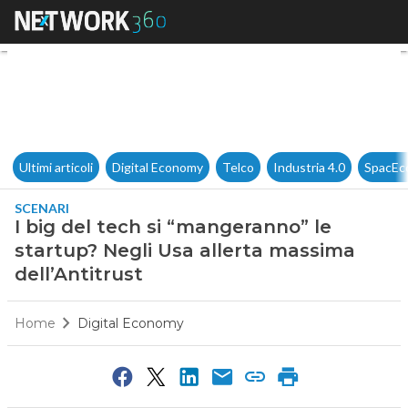
I big del tech si “mangeranno”
Ultimi articoli
Digital Economy
Telco
Industria 4.0
SpacEc
SCENARI
I big del tech si “mangeranno” le
startup? Negli Usa allerta massima
dell’Antitrust
Home
Digital Economy