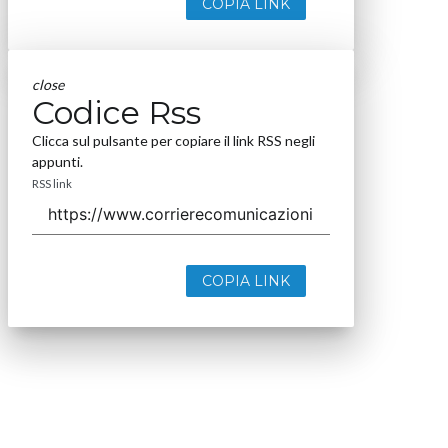
COPIA LINK
close
Codice Rss
Clicca sul pulsante per copiare il link RSS negli
appunti.
RSS link
COPIA LINK