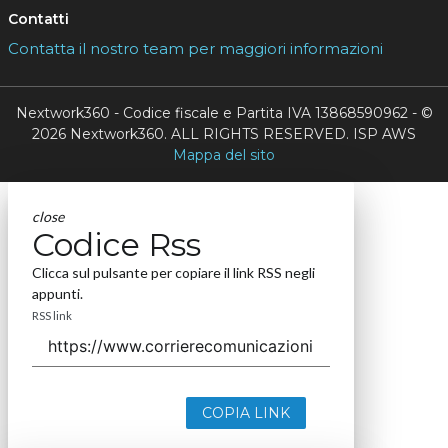
Contatti
Contatta il nostro team per maggiori informazioni
Nextwork360 - Codice fiscale e Partita IVA 13868590962 - ©
2026 Nextwork360. ALL RIGHTS RESERVED. ISP AWS
Mappa del sito
close
Codice Rss
Clicca sul pulsante per copiare il link RSS negli
appunti.
RSS link
COPIA LINK