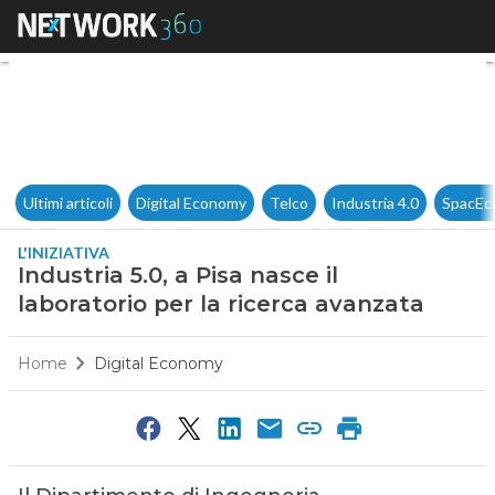
Industria 5.0, a Pisa nasce il 
Ultimi articoli
Digital Economy
Telco
Industria 4.0
SpacEc
L'INIZIATIVA
Industria 5.0, a Pisa nasce il
laboratorio per la ricerca avanzata
Home
Digital Economy