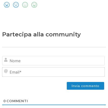
Partecipa alla community
N
Em
0
COMMENTI