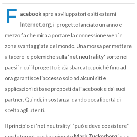
F
acebook
apre a sviluppatori e siti esterni
Internet.org
, il progetto lanciato un anno e
mezzo fa che mira a portare la connessione web in
zone svantaggiate del mondo. Una mossa per mettere
a tacere le polemiche sulla ‘
net neutrality
‘ sorte nei
paesi in cui il progetto è già sbarcato, poiché fino ad
ora garantisce l’accesso solo ad alcuni siti e
applicazioni di base proposti da Facebook e dai suoi
partner. Quindi, in sostanza, dando poca libertà di
scelta agli utenti.
Il principio di ‘net neutrality’ “può e deve coesistere”
con Internet.org ha spiegato
Mark Zuckerberg
in un