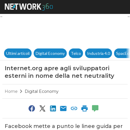
Internet.org apre agli sviluppa
Ultimi articoli
Digital Economy
Telco
Industria 4.0
SpacEc
Internet.org apre agli sviluppatori
esterni in nome della net neutrality
Home
Digital Economy
Facebook mette a punto le linee guida per