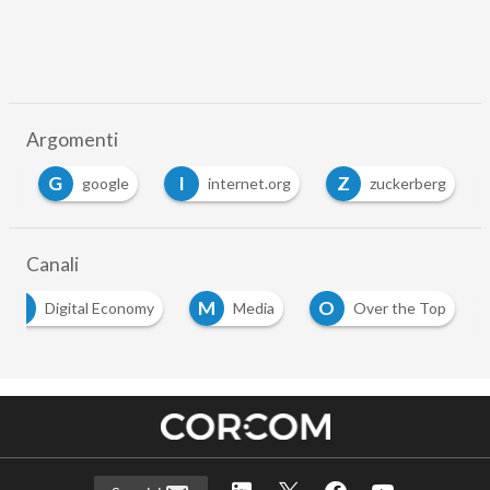
Argomenti
G
I
Z
k
google
internet.org
zuckerberg
Canali
D
M
O
Digital Economy
Media
Over the Top