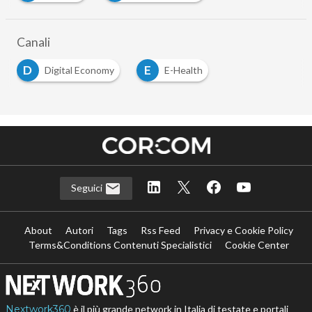
Canali
D
E
Digital Economy
E-Health
Seguici
About
Autori
Tags
Rss Feed
Privacy e Cookie Policy
Terms&Conditions Contenuti Specialistici
Cookie Center
Nextwork360
è il più grande network in Italia di testate e portali