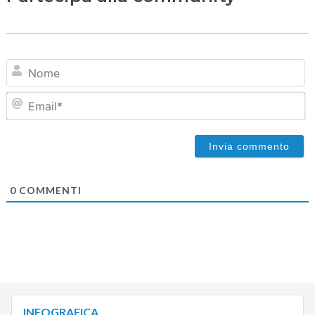
N
Em
0
COMMENTI
INFOGRAFICA