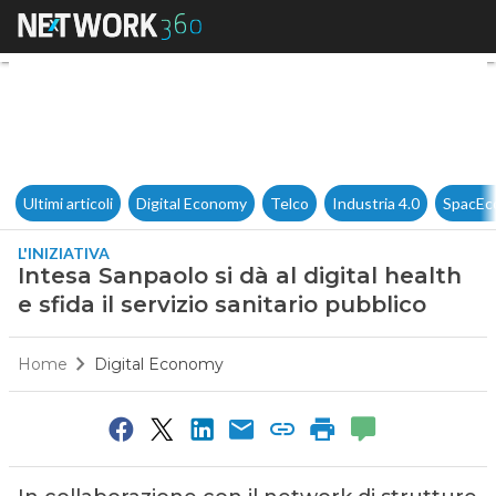
Intesa Sanpaolo si dà al digita
Ultimi articoli
Digital Economy
Telco
Industria 4.0
SpacEc
L'INIZIATIVA
Intesa Sanpaolo si dà al digital health
e sfida il servizio sanitario pubblico
Home
Digital Economy