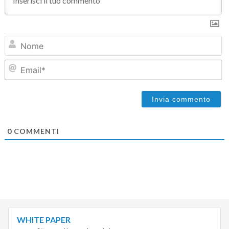
N
Em
0
COMMENTI
WHITE PAPER