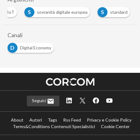
I
S
S
IoT
sovranità digitale europea
standard
…
Canali
D
Digital Economy
Seguici
About
Autori
Tags
Rss Feed
Privacy e Cookie Policy
Terms&Conditions Contenuti Specialistici
Cookie Center