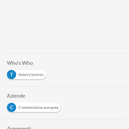
Who's Who
T
thierry breton
Aziende
C
Commissione europea
Argomenti