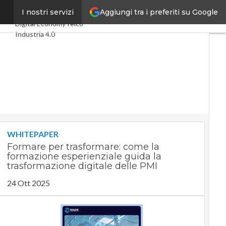
Aggiungi tra i preferiti su Google
2027
I nostri servizi
Ultimi articoli
Digital Economy
Telco
Industria 4.0
SpacEconomy
PA Digitale
Green economy
Intelligenza artificiale
Videointerviste
Le Guide di CorCom
Podcast
Privacy
WHITEPAPER
Formare per trasformare: come la
formazione esperienziale guida la
trasformazione digitale delle PMI
24 Ott 2025