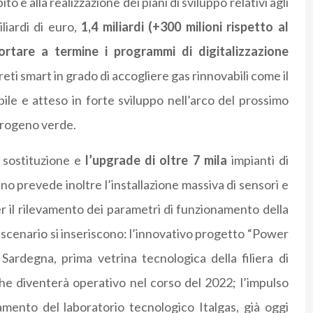
to e alla realizzazione dei piani di sviluppo relativi agli
liardi di euro,
1,4 miliardi (+300 milioni rispetto al
ortare a termine i programmi di digitalizzazione
reti smart in grado di accogliere gas rinnovabili come il
le e atteso in forte sviluppo nell’arco del prossimo
idrogeno verde.
a sostituzione e
l’upgrade di oltre 7 mila
impianti di
iano prevede inoltre l’installazione massiva di sensori e
 il rilevamento dei parametri di funzionamento della
 scenario si inseriscono: l’innovativo progetto “Power
Sardegna, prima vetrina tecnologica della filiera di
che diventerà operativo nel corso del 2022; l’impulso
amento del laboratorio tecnologico Italgas, già oggi