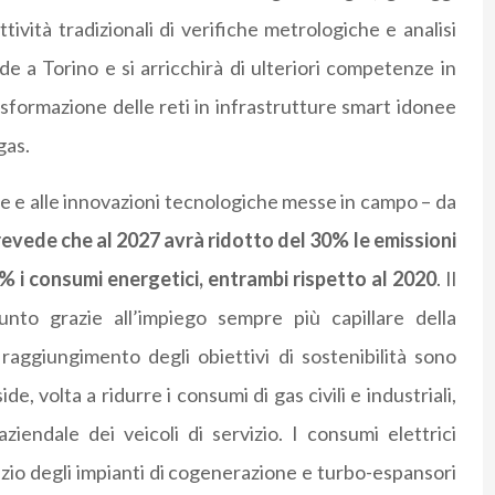
tività tradizionali di verifiche metrologiche e analisi
de a Torino e si arricchirà di ulteriori competenze in
rasformazione delle reti in infrastrutture smart idonee
gas.
ete e alle innovazioni tecnologiche messe in campo – da
revede che al 2027 avrà ridotto del 30% le emissioni
5% i consumi energetici, entrambi rispetto al 2020
. Il
iunto grazie all’impiego sempre più capillare della
l raggiungimento degli obiettivi di sostenibilità sono
e, volta a ridurre i consumi di gas civili e industriali,
ziendale dei veicoli di servizio. I consumi elettrici
izio degli impianti di cogenerazione e turbo-espansori