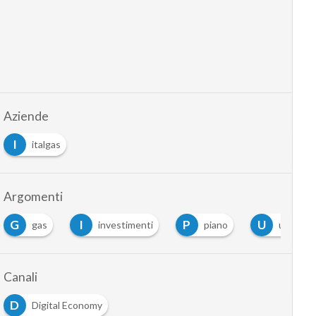
Aziende
I
italgas
Argomenti
G
I
P
U
gas
investimenti
piano
utilities
Canali
D
Digital Economy