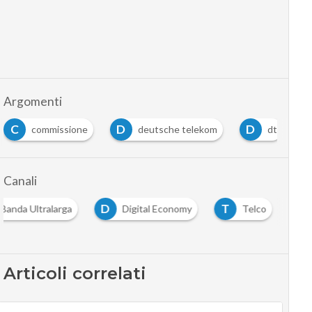
Argomenti
C
D
D
commissione
deutsche telekom
dt
Canali
D
T
Banda Ultralarga
Digital Economy
Telco
Articoli correlati