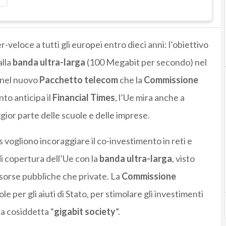
-veloce a tutti gli europei entro dieci anni: l’obiettivo
alla
banda ultra-larga
(100 Megabit per secondo) nel
o nel nuovo
Pacchetto telecom
che la
Commissione
to anticipa il
Financial Times
, l’Ue mira anche a
gior parte delle scuole e delle imprese.
s vogliono incoraggiare il co-investimento in reti e
di copertura dell’Ue con la
banda ultra-larga
, visto
isorse pubbliche che private. La
Commissione
e per gli aiuti di Stato, per stimolare gli investimenti
la cosiddetta “
gigabit society
”.