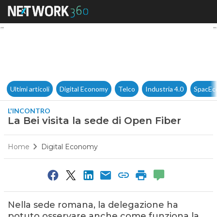
La Bei visita la sede di Open 
Ultimi articoli
Digital Economy
Telco
Industria 4.0
SpacEc
L'INCONTRO
La Bei visita la sede di Open Fiber
Home
Digital Economy
Nella sede romana, la delegazione ha
potuto osservare anche come funziona la