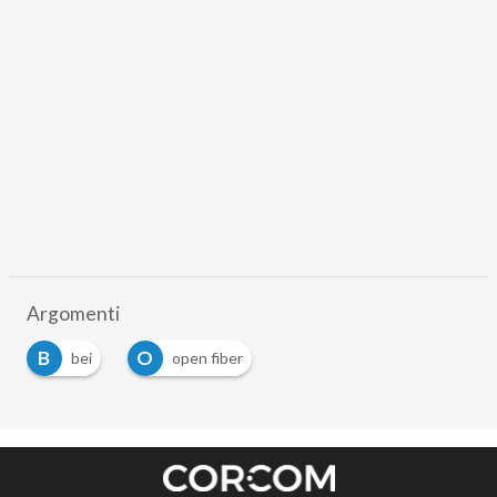
Argomenti
B
O
bei
open fiber