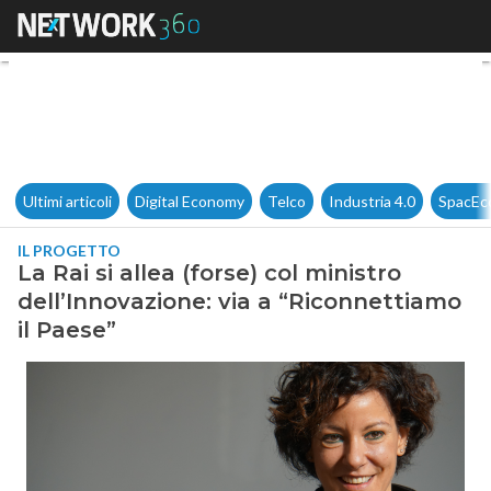
La Rai si allea (forse) col min
Ultimi articoli
Digital Economy
Telco
Industria 4.0
SpacEc
IL PROGETTO
La Rai si allea (forse) col ministro
dell’Innovazione: via a “Riconnettiamo
il Paese”