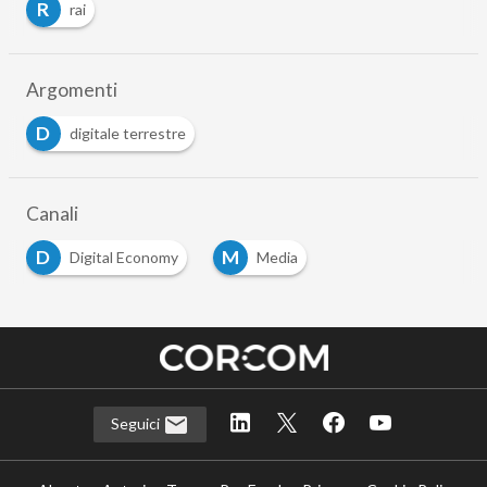
R
rai
Argomenti
D
digitale terrestre
Canali
D
M
Digital Economy
Media
…
Seguici