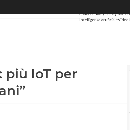
più IoT per crescere “digitaliani”
Ultimi articoli
Digital Econom
SpacEconomy
PA Digitale
Gr
Intelligenza artificiale
Videoi
Le Guide di CorCom
Podcas
: più IoT per
ani”