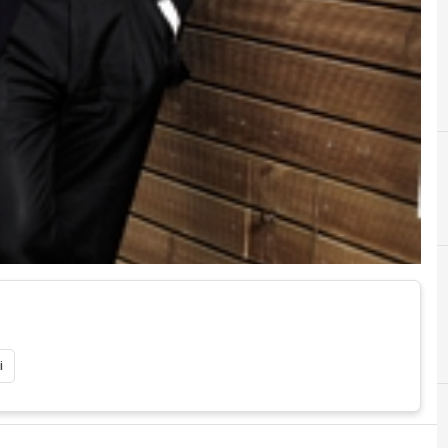
A
A
agroalimentare
aziende
D
Digital Economy
i