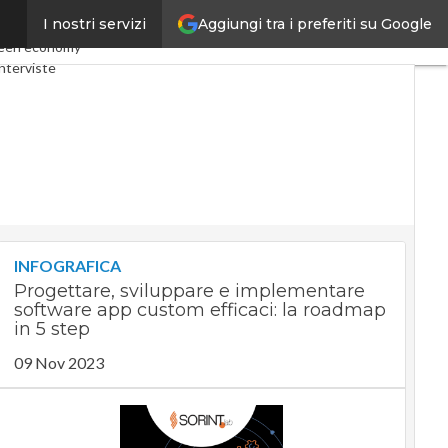
Aggiungi tra i preferiti su Google
I nostri servizi
y
Telco
Industria 4.0
een economy
nterviste
t
Privacy
INFOGRAFICA
Progettare, sviluppare e implementare
software app custom efficaci: la roadmap
in 5 step
09 Nov 2023