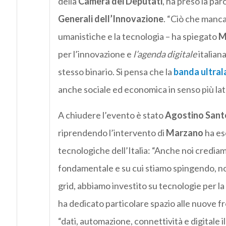
della
Camera
dei
Deputati
, ha preso la par
Generali
dell’Innovazione
. “Ciò che manca 
umanistiche e la tecnologia – ha spiegato
M
per l’innovazione e
l’
agenda digitale
italian
stesso binario. Si pensa che la
banda ultral
anche sociale ed economica in senso più lat
A chiudere l’evento è stato
Agostino
Sant
riprendendo l’intervento di
Marzano
ha es
tecnologiche dell’Italia: “Anche noi credia
fondamentale e su cui stiamo spingendo, no
grid, abbiamo investito su tecnologie per la 
ha dedicato particolare spazio alle nuove f
“dati, automazione, connettività e digitale 