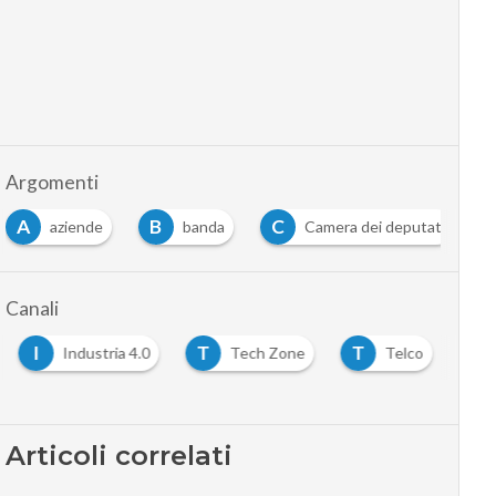
Argomenti
B
C
C
E
banda
Camera dei deputati
cisco
…
Canali
I
T
T
Industria 4.0
Tech Zone
Telco
Articoli correlati