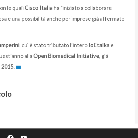
on le quali
Cisco
Italia
ha “iniziato a collaborare
esa e una possibilità anche per imprese già affermate
mperini
, cui è stato tributato l’intero
IoEtalks
e
est’anno alla
Open
Biomedical
Initiative
, già
e
2015
.
colo