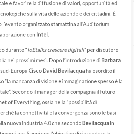
tale e favorire la diffusione di valori, opportunità ed
nologiche sulla vita delle aziende e dei cittadini. È
to l’evento organizzato stamattina all’Auditorium
ollaborazione con
Intel
.
lco durante “
IoEtalks crescere digitali
” per discutere
lia nei prossimi mesi. Dopo l’introduzione di
Barbara
te sud-Europa
Cisco
David
Bevilacqua
ha esordito il
o “la mancanza di visione e immaginazione spesso è la
tale”. Secondo il manager della compagnia il futuro
et of Everything, ossia nella “possibilità di
erché la connettività e la convergenza sono le basi
della nuova industria 4.0 che secondo
Bevilacqua
in
timenti per 5 anni con l’obiettivo di riprendere la