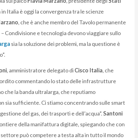
ola sul palco
Flavia
Marzano
, presidente degli
Stati
in Italia è oggi la convergenza tra le scienze
arzano
, che è anche membro del Tavolo permanente
a – Condivisione e tecnologia devono viaggiare sullo
arga
sia la soluzione dei problemi, ma la questione è
o”.
oni
, amministratore delegato di
Cisco
Italia
, che
ordito commentando lo stato delle infrastrutture
mo che la banda ultralarga, che reputiamo
n sia sufficiente. Ci stiamo concentrando sulle smart
gestione del gas, dei trasporti e dell’acqua”.
Santoni
rontiere della manifattura digitale, spiegando che con
il settore può competere a testa alta in tutto il mondo