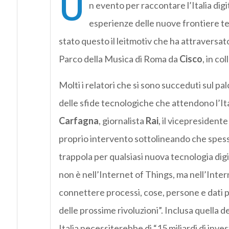
U
n evento per raccontare l’Italia digi
esperienze delle nuove frontiere tec
stato questo il leitmotiv che ha attraversa
Parco della Musica di Roma da
Cisco
, in c
Molti i relatori che si sono succeduti sul pa
delle sfide tecnologiche che attendono l’Ita
Carfagna
, giornalista
Rai
, il vicepresiden
proprio intervento sottolineando che spess
trappola per qualsiasi nuova tecnologia digi
non è nell’Internet of Things, ma nell’Intern
connettere processi, cose, persone e dati p
delle prossime rivoluzioni”. Inclusa quella 
Italia necessiterebbe di “15 miliardi di inves