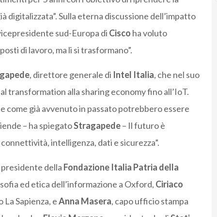
à digitalizzata”. Sulla eterna discussione dell’impatto
 vicepresidente sud-Europa di
Cisco
ha voluto
osti di lavoro, ma li si trasformano”.
agapede
, direttore generale di
Intel
Italia
, che nel suo
tal transformation alla sharing economy fino all’IoT.
e e come già avvenuto in passato potrebbero essere
aziende – ha spiegato
Stragapede
– Il futuro è
connettività, intelligenza, dati e sicurezza”.
, presidente della
Fondazione
Italia
Patria
della
losofia ed etica dell’informazione a Oxford,
Ciriaco
o La Sapienza, e
Anna
Masera
, capo ufficio stampa