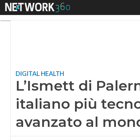
Menu
L’Ismett di Palerm
DIGITAL HEALTH
L’Ismett di Paler
italiano più tec
avanzato al mon