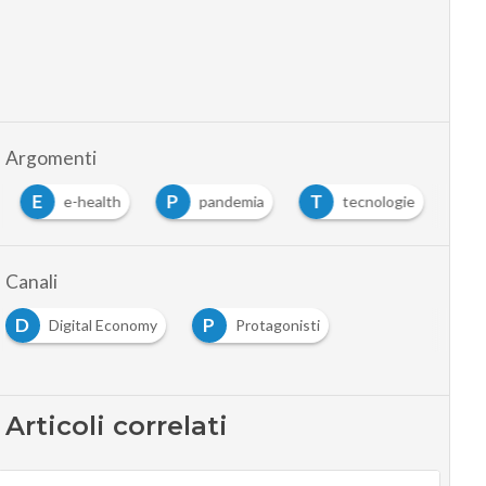
Argomenti
E
P
T
e-health
pandemia
tecnologie
Canali
D
P
Digital Economy
Protagonisti
Articoli correlati