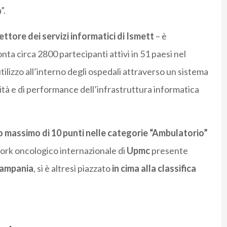
”.
ttore dei servizi informatici di Ismett
– è
ta circa 2800 partecipanti attivi in 51 paesi nel
utilizzo all’interno degli ospedali attraverso un sistema
lità e di performance dell’infrastruttura informatica
o massimo di 10 punti nelle categorie “Ambulatorio”
twork oncologico internazionale di
Upmc
presente
Campania
, si è altresì piazzato
in cima alla classifica