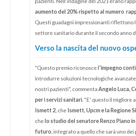
pazienti. Nell’indagine del 2021 erano rap
aumento del 20% rispetto al numero rapp
Questi guadagni impressionanti riflettono la
settore sanitario durante il secondo anno 
Verso la nascita del nuovo osp
“Questo premio riconosce
l’impegno conti
introdurre soluzioni tecnologiche avanzate c
nostri pazienti”, commenta
Angelo Luca, Ce
per i servizi sanitari.
“E’ questo il migliore 
Ismett 2
, che
Ismett, Upcm e la Regione Si
che
lo studio del senatore Renzo Piano i
futuro
, integrato a quello che sarà uno dei 