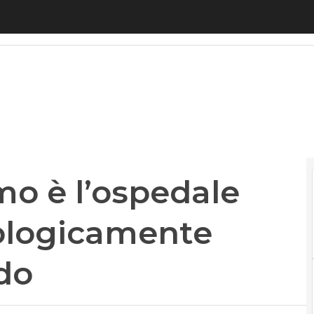
o è l’ospedale italiano più tecnologicamente ava
mo è l’ospedale
nologicamente
do