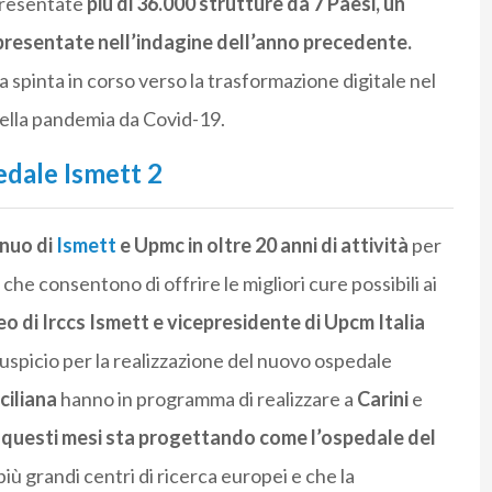
presentate
più di 36.000 strutture da 7 Paesi, un
resentate nell’indagine dell’anno precedente.
 spinta in corso verso la trasformazione digitale nel
della pandemia da Covid-19.
edale Ismett 2
nuo di
Ismett
e Upmc in oltre 20 anni di attività
per
he consentono di offrire le migliori cure possibili ai
o di Irccs Ismett e vicepresidente di Upcm Italia
auspicio per la realizzazione del nuovo ospedale
ciliana
hanno in programma di realizzare a
Carini
e
n questi mesi sta progettando come l’ospedale del
più grandi centri di ricerca europei e che la