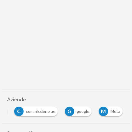
Aziende
C
G
M
ple
commissione ue
google
Meta
…