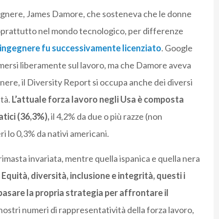
ngegnere, James Damore, che sosteneva che le donne
oprattutto nel mondo tecnologico, per differenze
’ingegnere fu successivamente licenziato
. Google
mersi liberamente sul lavoro, ma che Damore aveva
genere, il Diversity Report si occupa anche dei diversi
età.
L’attuale forza lavoro negli Usa è composta
tici (36,3%),
il 4,2% da due o più razze (non
eri lo 0,3% da nativi americani.
imasta invariata, mentre quella ispanica e quella nera
.
Equità, diversità, inclusione e integrità, questi i
basare la propria strategia per affrontare il
nostri numeri di rappresentatività della forza lavoro,