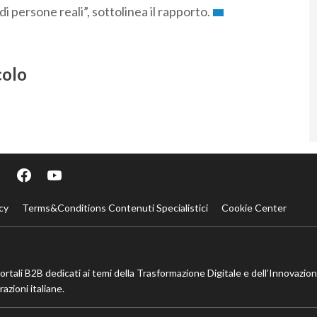
i persone reali”, sottolinea il rapporto.
colo
cy
Terms&Conditions Contenuti Specialistici
Cookie Center
portali B2B dedicati ai temi della Trasformazione Digitale e dell’Innovazio
azioni italiane.