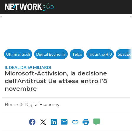
Microsoft-Activision, la decis
Ultimi articoli
Digital Economy
Telco
Industria 4.0
SpacEc
IL DEAL DA 69 MILIARDI
Microsoft-Activision, la decisione
dell’Antitrust Ue attesa entro l’8
novembre
Home
Digital Economy