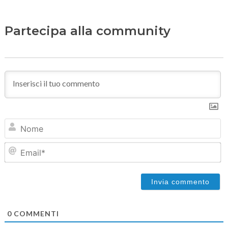
Partecipa alla community
N
Em
0
COMMENTI