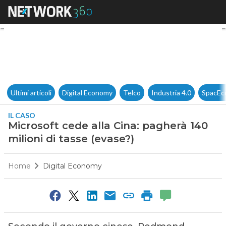
Microsoft cede alla Cina: pagh
Ultimi articoli
Digital Economy
Telco
Industria 4.0
SpacEc
IL CASO
Microsoft cede alla Cina: pagherà 140
milioni di tasse (evase?)
Home
Digital Economy