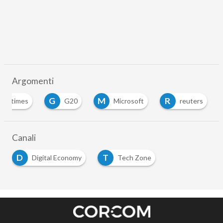
Argomenti
F
G
M
R
financial times
G20
Microsoft
…
Canali
D
T
Digital Economy
Tech Zone