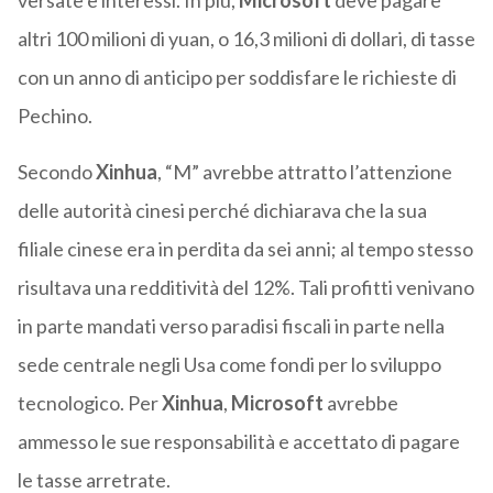
versate e interessi. In più,
Microsoft
deve pagare
altri 100 milioni di yuan, o 16,3 milioni di dollari, di tasse
con un anno di anticipo per soddisfare le richieste di
Pechino.
Secondo
Xinhua
, “M” avrebbe attratto l’attenzione
delle autorità cinesi perché dichiarava che la sua
filiale cinese era in perdita da sei anni; al tempo stesso
risultava una redditività del 12%. Tali profitti venivano
in parte mandati verso paradisi fiscali in parte nella
sede centrale negli Usa come fondi per lo sviluppo
tecnologico. Per
Xinhua
,
Microsoft
avrebbe
ammesso le sue responsabilità e accettato di pagare
le tasse arretrate.