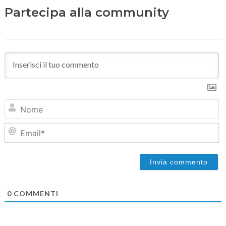
Partecipa alla community
N
Em
0
COMMENTI