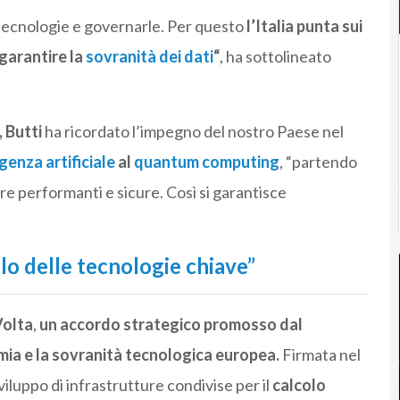
e tecnologie e governarle. Per questo
l’Italia punta sui
 garantire la
sovranità dei dati
“
, ha sottolineato
, Butti
ha ricordato l’impegno del nostro Paese nel
igenza artificiale
al
quantum computing
, “partendo
e performanti e sicure. Così si garantisce
llo delle tecnologie chiave”
Volta
,
un accordo strategico promosso dal
mia e la sovranità tecnologica europea.
Firmata nel
sviluppo di infrastrutture condivise per il
calcolo