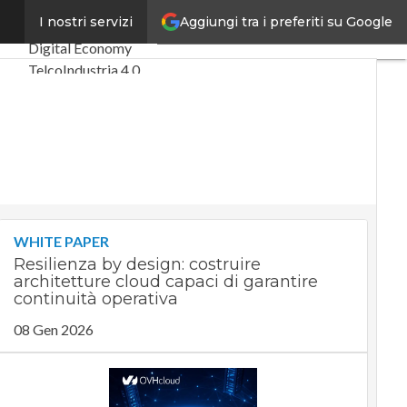
Aggiungi tra i preferiti su Google
ità”
I nostri servizi
Ultimi articoli
Digital Economy
Telco
Industria 4.0
SpacEconomy
PA Digitale
Green economy
Intelligenza
artificiale
Videointerviste
Le Guide di CorCom
WHITE PAPER
Podcast
Privacy
Resilienza by design: costruire
architetture cloud capaci di garantire
continuità operativa
08 Gen 2026