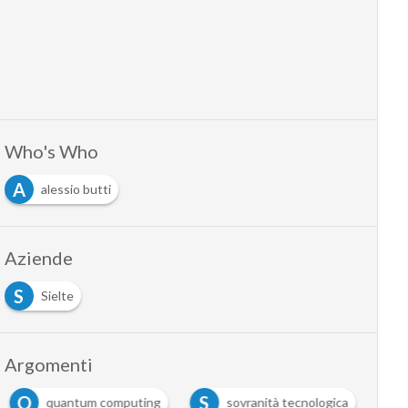
Who's Who
A
alessio butti
Aziende
S
Sielte
Argomenti
Q
S
quantum computing
sovranità tecnologica