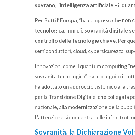
sovrano
, l’
intelligenza artificiale
e il
quan
Per Butti l’Europa, “ha compreso che
non c
tecnologica, non c’è sovranità digitale se
controllo delle tecnologie chiave
. Per qu
semiconduttori, cloud, cybersicurezza, supe
Innovazioni come il quantum computing “neces
sovranità tecnologica”, ha proseguito il sot
ha adottato un approccio sistemico alla tra
per la Transizione Digitale, che collega la pol
nazionale, alla modernizzazione della pubblic
L’attenzione si concentra sulle infrastruttur
Sovranità, la Dichiarazione Vo