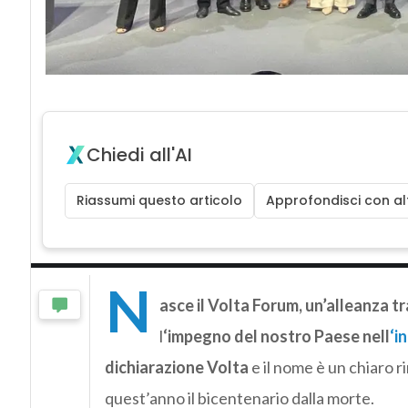
Chiedi all'AI
Riassumi questo articolo
Approfondisci con alt
N
asce il Volta Forum, un’alleanza tr
l
‘impegno del nostro Paese nell
‘i
dichiarazione Volta
e il nome è un chiaro r
quest’anno il bicentenario dalla morte.