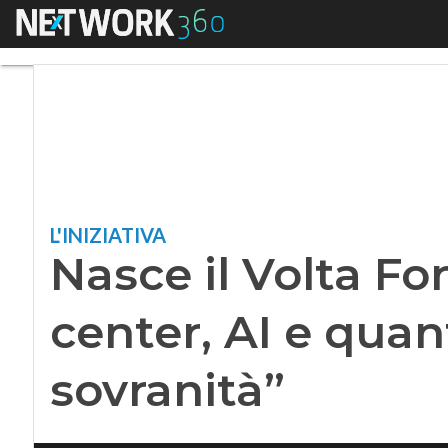
Menu
Nasce il Volta Foru
L'INIZIATIVA
Nasce il Volta Fo
center, AI e quan
sovranità”