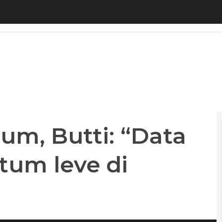
m, Butti: “Data center, AI e quantum leve di sovran
rum, Butti: “Data
tum leve di