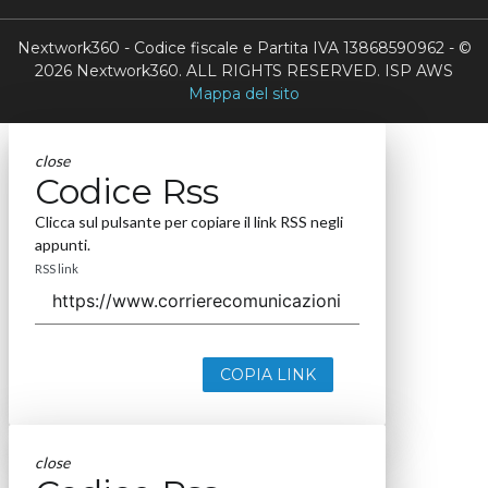
Nextwork360 - Codice fiscale e Partita IVA 13868590962 - ©
2026 Nextwork360. ALL RIGHTS RESERVED. ISP AWS
Mappa del sito
close
Codice Rss
Clicca sul pulsante per copiare il link RSS negli
appunti.
RSS link
COPIA LINK
close