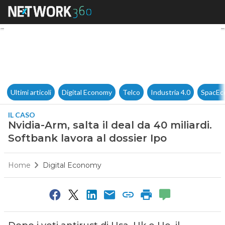
Nvidia-Arm, salta il deal da 40
Ultimi articoli
Digital Economy
Telco
Industria 4.0
SpacEc
IL CASO
Nvidia-Arm, salta il deal da 40 miliardi.
Softbank lavora al dossier Ipo
Home
Digital Economy