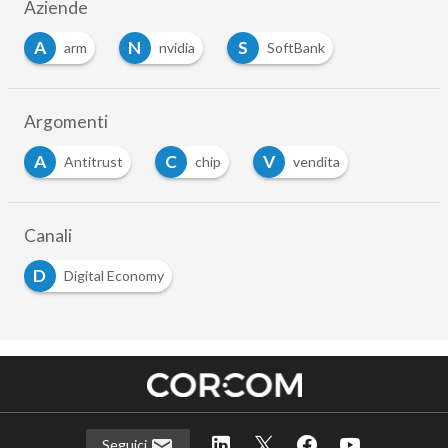
Aziende
A
N
S
arm
nvidia
SoftBank
Argomenti
A
C
V
Antitrust
chip
vendita
Canali
D
Digital Economy
Seguici