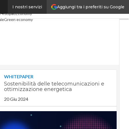
Aggiungi tra i preferiti su Google
I nostri servizi
icoli
Digital Economy
Telco
 4.0
SpacEconomy
ale
Green economy
nza artificiale
erviste
Le Guide di CorCom
Privacy
WHITEPAPER
Sostenibilità delle telecomunicazioni e
ottimizzazione energetica
20 Giu 2024