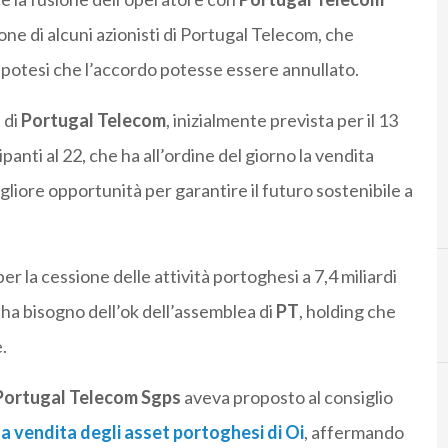
ione di alcuni azionisti di Portugal Telecom, che
ipotesi che l’accordo potesse essere annullato.
 di
Portugal Telecom
, inizialmente prevista per il 13
anti al 22, che ha all’ordine del giorno la vendita
igliore opportunità per garantire il futuro sostenibile a
er la cessione delle attività portoghesi a 7,4 miliardi
ha bisogno dell’ok dell’assemblea di
PT
, holding che
A
altice
.
Portugal Telecom Sgps
aveva proposto al consiglio
lla vendita degli asset portoghesi di
Oi
, affermando