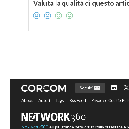
Valuta la qualità di questo arti
Seguici
About
Autori
Tags
Rss Feed
Privacy e Cookie Poli
Nextwork360
è il più grande network in Italia di testate e 