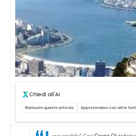
Chiedi all'AI
Riassumi questo articolo
Approfondisci con altre font
rreversibile”. Così
Grupo Oi
definisc