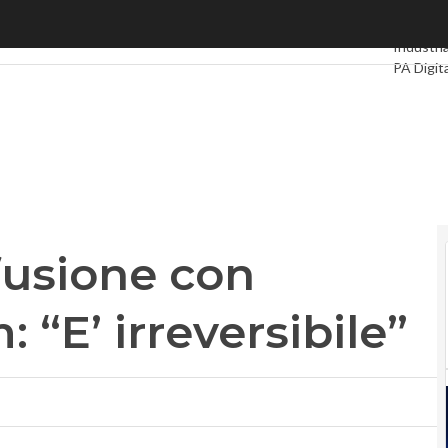
sione con Portugal Telecom: “E’ irreversibile”
Ultimi art
Industria
PA Digit
Intellige
Videoint
Podcast
fusione con
 “E’ irreversibile”