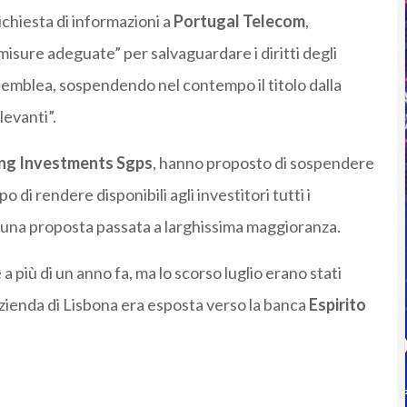
richiesta di informazioni a
Portugal Telecom
,
sure adeguate” per salvaguardare i diritti degli
 assemblea, sospendendo nel contempo il titolo dalla
levanti”.
ng Investments Sgps
, hanno proposto di sospendere
di rendere disponibili agli investitori tutti i
a: una proposta passata a larghissima maggioranza.
 a più di un anno fa, ma lo scorso luglio erano stati
’azienda di Lisbona era esposta verso la banca
Espirito