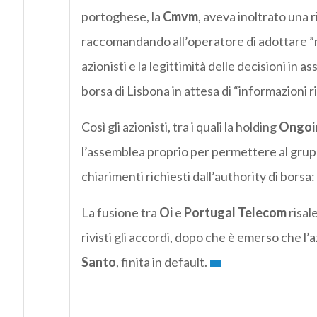
portoghese, la
Cmvm
, aveva inoltrato una 
raccomandando all’operatore di adottare ”mi
azionisti e la legittimità delle decisioni in
borsa di Lisbona in attesa di “informazioni ri
Così gli azionisti, tra i quali la holding
Ongoi
l’assemblea proprio per permettere al gruppo 
chiarimenti richiesti dall’authority di bors
La fusione tra
Oi
e
Portugal Telecom
risale
rivisti gli accordi, dopo che è emerso che l
Santo
, finita in default.