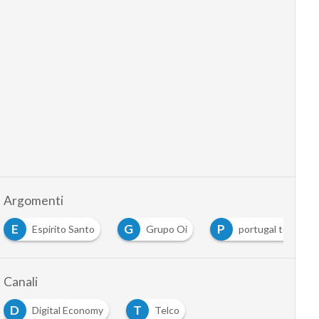
Argomenti
E
G
P
Espirito Santo
Grupo Oi
portugal telecom
Canali
D
T
Digital Economy
Telco