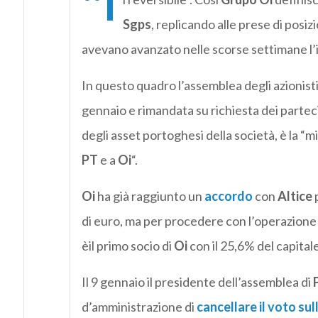
“I
Sgps
, replicando alle prese di posiz
avevano avanzato nelle scorse settimane l’
In questo quadro l’assemblea degli azionisti
gennaio e rimandata su richiesta dei partecip
degli asset portoghesi della società, è la “m
PT
e a
Oi
“.
Oi
ha già raggiunto un
accordo
con
Altice
p
di euro, ma per procedere con l’operazione 
èil primo socio di
Oi
con il 25,6% del capitale
Il 9 gennaio il presidente dell’assemblea di
d’amministrazione di
cancellare il voto su