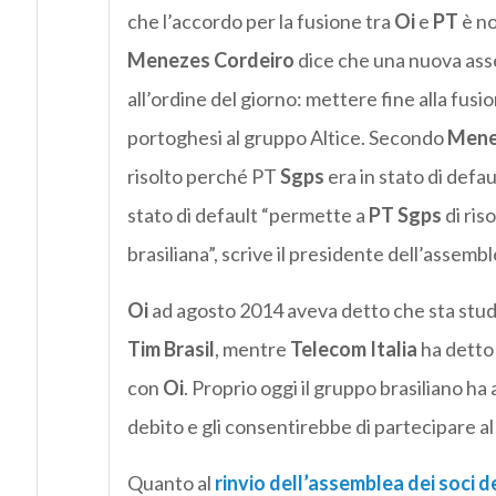
che l’accordo per la fusione tra
Oi
e
PT
è no
Menezes Cordeiro
dice che una nuova as
all’ordine del giorno: mettere fine alla fusi
portoghesi al gruppo Altice. Secondo
Mene
risolto perché PT
Sgps
era in stato di defa
stato di default “permette a
PT Sgps
di ris
brasiliana”, scrive il presidente dell’assembl
Oi
ad agosto 2014 aveva detto che sta studi
Tim Brasil
, mentre
Telecom Italia
ha detto 
con
Oi
. Proprio oggi il gruppo brasiliano h
debito e gli consentirebbe di partecipare al
Quanto al
rinvio dell’assemblea dei soci d