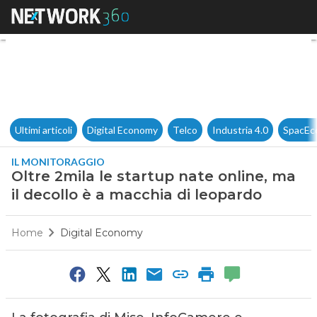
Oltre 2mila le startup nate on
Ultimi articoli
Digital Economy
Telco
Industria 4.0
SpacEc
IL MONITORAGGIO
Oltre 2mila le startup nate online, ma
il decollo è a macchia di leopardo
Home
Digital Economy