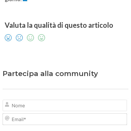
Valuta la qualità di questo articolo
Partecipa alla community
N
Em