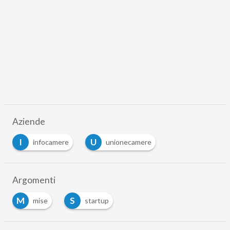
Aziende
I
U
infocamere
unionecamere
Argomenti
M
S
mise
startup