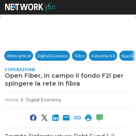
Open Fiber, in campo il fondo 
Ultimi articoli
Digital Economy
Telco
Industria 4.0
SpacEc
L'OPERAZIONE
Open Fiber, in campo il fondo F2i per
spingere la rete in fibra
Home
Digital Economy