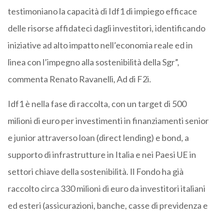
testimoniano la capacità di Idf1 di impiego efficace
delle risorse affidateci dagli investitori, identificando
iniziative ad alto impatto nell’economia reale ed in
linea con l’impegno alla sostenibilità della Sgr”,
commenta Renato Ravanelli, Ad di F2i.
Idf1 è nella fase di raccolta, con un target di 500
milioni di euro per investimenti in finanziamenti senior
e junior attraverso loan (direct lending) e bond, a
supporto di infrastrutture in Italia e nei Paesi UE in
settori chiave della sostenibilità. Il Fondo ha già
raccolto circa 330 milioni di euro da investitori italiani
ed esteri (assicurazioni, banche, casse di previdenza e