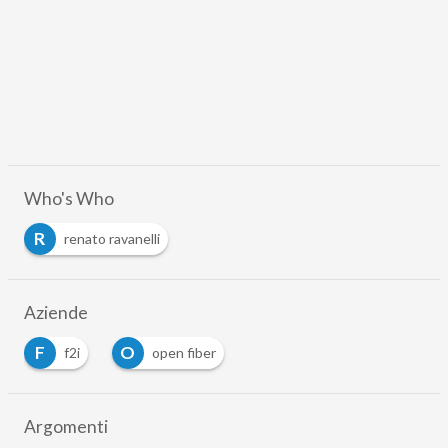
Who's Who
R
renato ravanelli
Aziende
F
O
f2i
open fiber
Argomenti