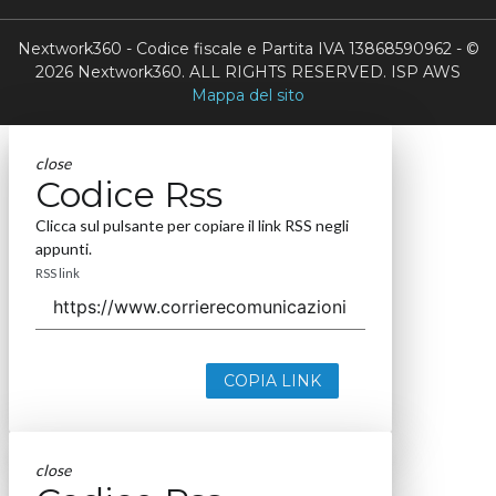
Nextwork360 - Codice fiscale e Partita IVA 13868590962 - ©
2026 Nextwork360. ALL RIGHTS RESERVED. ISP AWS
Mappa del sito
close
Codice Rss
Clicca sul pulsante per copiare il link RSS negli
appunti.
RSS link
COPIA LINK
close