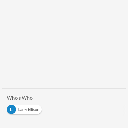
Who's Who
L
Larry Ellison