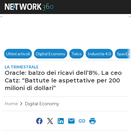
Oracle: balzo dei ricavi dell’8
Ultimi articoli
Digital Economy
Telco
Industria 4.0
SpacEc
LA TRIMESTRALE
Oracle: balzo dei ricavi dell’8%. La ceo
Catz: “Battute le aspettative per 200
milioni di dollari”
Home
Digital Economy