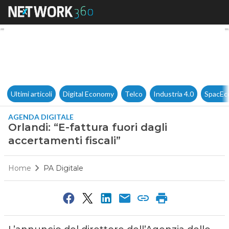
Orlandi: “E-fattura fuori dagli
Ultimi articoli
Digital Economy
Telco
Industria 4.0
SpacEc
AGENDA DIGITALE
Orlandi: “E-fattura fuori dagli
accertamenti fiscali”
Home
PA Digitale