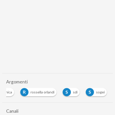
Argomenti
R
S
S
ttronica
rossella orlandi
sdi
sogei
Canali