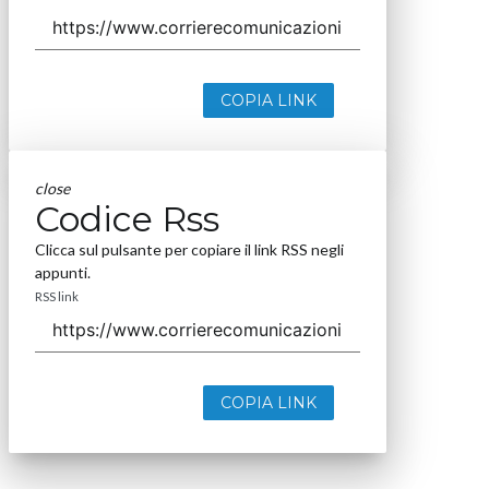
COPIA LINK
close
Codice Rss
Clicca sul pulsante per copiare il link RSS negli
appunti.
RSS link
COPIA LINK