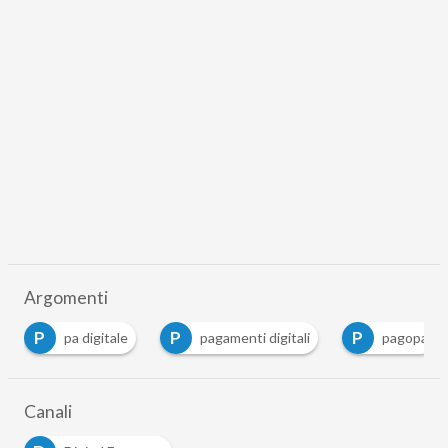
Argomenti
P
P
P
pagamenti digitali
pagopa
poligrafico
Canali