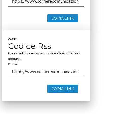
COPIA LINK
close
Codice Rss
Clicca sul pulsante per copiare il link RSS negli
appunti.
RSS link
COPIA LINK