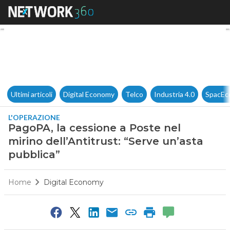
PagoPA, la cessione a Poste ne
Ultimi articoli
Digital Economy
Telco
Industria 4.0
SpacEc
L'OPERAZIONE
PagoPA, la cessione a Poste nel
mirino dell’Antitrust: “Serve un’asta
pubblica”
Home
Digital Economy