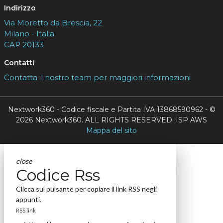
Indirizzo
Via Moretto da Brescia, 22
Milano - Italia
CAP 20133
Contatti
Contatta il nostro team per maggiori informazioni
Nextwork360 - Codice fiscale e Partita IVA 13868590962 - ©
2026 Nextwork360. ALL RIGHTS RESERVED. ISP AWS
Mappa del sito
close
Codice Rss
Clicca sul pulsante per copiare il link RSS negli
appunti.
RSS link