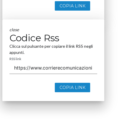
COPIA LINK
close
Codice Rss
Clicca sul pulsante per copiare il link RSS negli
appunti.
RSS link
COPIA LINK