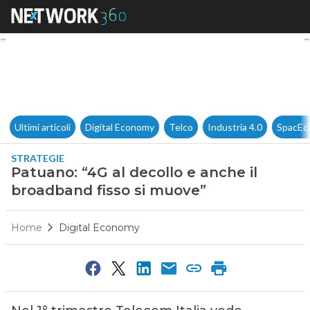
Patuano: “4G al decollo e anc
Ultimi articoli
Digital Economy
Telco
Industria 4.0
SpacEc
STRATEGIE
Patuano: “4G al decollo e anche il
broadband fisso si muove”
Home
Digital Economy