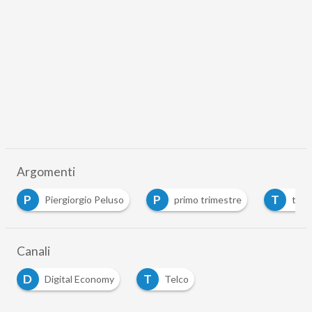
Argomenti
P
P
T
Piergiorgio Peluso
primo trimestre
telecom i
Canali
D
T
Digital Economy
Telco