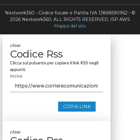
Nextwork360 - Codice fiscale e Partita IVA 13868590962 - ©
2026 Nextwork360. ALL RIGHTS RESERVED. ISP AWS
Mappa del sito
close
Codice Rss
Clicca sul pulsante per copiare il link RSS negli
appunti.
RSS link
COPIA LINK
close