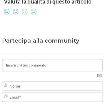
Valuta la qualità di questo articolo
Partecipa alla community
N
Em