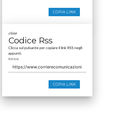
COPIA LINK
close
Codice Rss
Clicca sul pulsante per copiare il link RSS negli
appunti.
RSS link
COPIA LINK