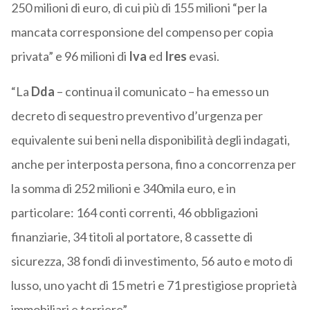
250 milioni di euro, di cui più di 155 milioni “per la
mancata corresponsione del compenso per copia
privata” e 96 milioni di
Iva
ed
Ires
evasi.
“La
Dda
– continua il comunicato – ha emesso un
decreto di sequestro preventivo d’urgenza per
equivalente sui beni nella disponibilità degli indagati,
anche per interposta persona, fino a concorrenza per
la somma di 252 milioni e 340mila euro, e in
particolare: 164 conti correnti, 46 obbligazioni
finanziarie, 34 titoli al portatore, 8 cassette di
sicurezza, 38 fondi di investimento, 56 auto e moto di
lusso, uno yacht di 15 metri e 71 prestigiose proprietà
immobiliari e terriere”.