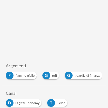
Argomenti
F
G
G
fiamme gialle
gdf
guardia di finanza
Canali
D
T
Digital Economy
Telco