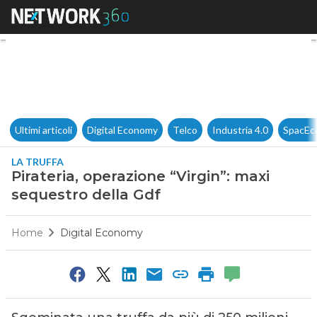
Pirateria, operazione “Virgin”
Ultimi articoli
Digital Economy
Telco
Industria 4.0
SpacEc
LA TRUFFA
Pirateria, operazione “Virgin”: maxi
sequestro della Gdf
Home
Digital Economy