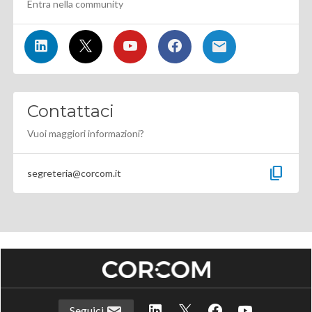
Entra nella community
Contattaci
Vuoi maggiori informazioni?
content_copy
segreteria@corcom.it
Seguici