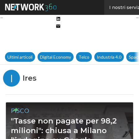
Facebook
I nostri servi
Twitter
Linkedin
Email
Ultimi articoli
Digital Economy
Telco
Industria 4.0
Spac
I
Ires
FISCO
"Tasse non pagate per 98,2
milioni": chiusa a Milano