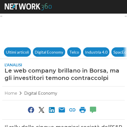
Le web company brillano in Bo
Ultimi articoli
Digital Economy
Telco
Industria 4.0
SpacEc
L'ANALISI
Le web company brillano in Borsa, ma
gli investitori temono contraccolpi
Home
Digital Economy