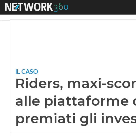
Menu
Riders, maxi-sconto
IL CASO
Riders, maxi-sco
alle piattaforme 
premiati gli inve