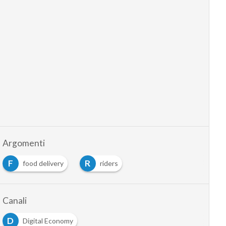
Argomenti
F
R
food delivery
riders
Canali
D
Digital Economy