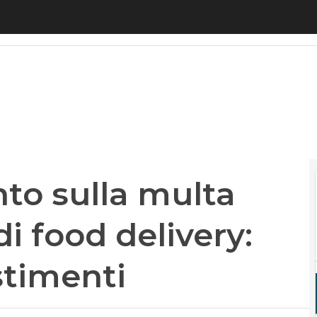
 sulla multa alle piattaforme di food delivery: pre
nto sulla multa
di food delivery:
stimenti