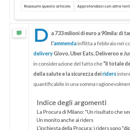
Riassumi questo articolo
Approfondisci con altre font
D
a 733 milioni di euro a 90mila: di 
l
‘ammenda
inflitta a febbraio nei 
delivery
Glovo, Uber Eats, Deliveroo e Ju
in considerazione del fatto che
“il totale d
della salute e la sicurezza dei
riders
intere
quantificabile in una somma ragionevolmen
Indice degli argomenti
La Procura di Milano: “Un risultato che s
Un monito anche ai riders
L’inchiesta della Procura: i riders sono “d