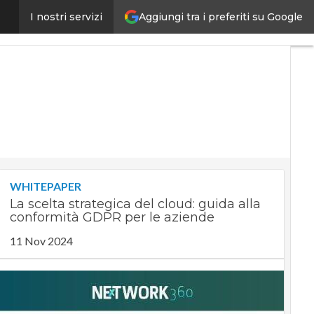
Aggiungi tra i preferiti su Google
miati gli investimenti
I nostri servizi
Ultimi
articoli
Digital
Economy
Telco
Industria
4.0
SpacEconomy
PA
Digitale
Green
economy
WHITEPAPER
Intelligenza
La scelta strategica del cloud: guida alla
artificiale
conformità GDPR per le aziende
Videointerviste
Le
11 Nov 2024
Guide di
CorCom
Podcast
Privacy