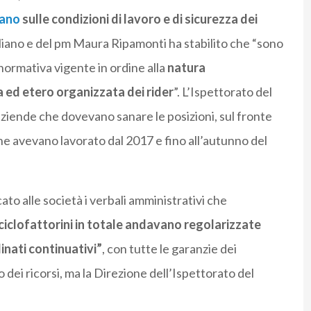
lano
sulle condizioni di lavoro e di sicurezza dei
ciliano e del pm Maura Ripamonti ha stabilito che “sono
la normativa vigente in ordine alla
natura
ed etero organizzata dei rider
”. L’Ispettorato del
 aziende che dovevano sanare le posizioni, sul fronte
che avevano lavorato dal 2017 e fino all’autunno del
ato alle società i verbali amministrativi che
a ciclofattorini in totale andavano regolarizzate
inati continuativi”
, con tutte le garanzie dei
dei ricorsi, ma la Direzione dell’Ispettorato del