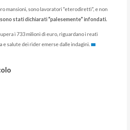
loro mansioni, sono lavoratori “eterodiretti”, e non
i sono stati dichiarati “palesemente” infondati.
pera i 733 milioni di euro, riguardano i reati
 e salute dei rider emerse dalle indagini.
colo