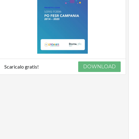
Scaricalo gratis!
DOWNLOAD