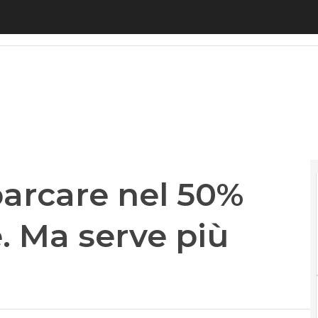
rcare nel 50% delle Pmi italiane. Ma serve più for
barcare nel 50%
e. Ma serve più