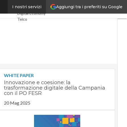
Aggiungi tra i preferiti su Google
mazione
I nostri servizi
Ultimi articoli
Digital Economy
Telco
Industria 4.0
SpacEconomy
PA Digitale
Green economy
Intelligenza
artificiale
Videointerviste
Le Guide di
CorCom
WHITE PAPER
Podcast
Privacy
Innovazione e coesione: la
trasformazione digitale della Campania
con il PO FESR
20 Mag 2025