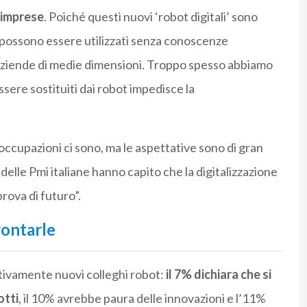
e imprese
. Poiché questi nuovi ‘robot digitali’ sono
 possono essere utilizzati senza conoscenze
e aziende di medie dimensioni. Troppo spesso abbiamo
ssere sostituiti dai robot impedisce la
eoccupazioni ci sono, ma le aspettative sono di gran
 delle Pmi italiane hanno capito che la digitalizzazione
rova di futuro”.
rontarle
tivamente nuovi colleghi robot:
il 7% dichiara che si
otti
, il 10% avrebbe paura delle innovazioni e l’11%