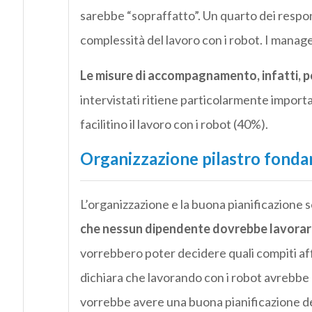
sarebbe “sopraffatto”. Un quarto dei respons
complessità del lavoro con i robot. I man
Le misure di accompagnamento, infatti, p
intervistati ritiene particolarmente impor
facilitino il lavoro con i robot (40%).
Organizzazione pilastro fond
L’organizzazione e la buona pianificazione
che nessun dipendente dovrebbe lavorare
vorrebbero poter decidere quali compiti aff
dichiara che lavorando con i robot avrebbe 
vorrebbe avere una buona pianificazione de