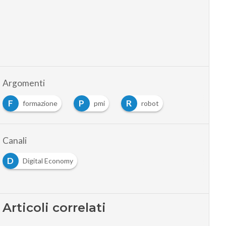
Argomenti
F
P
R
formazione
pmi
robot
Canali
D
Digital Economy
Articoli correlati