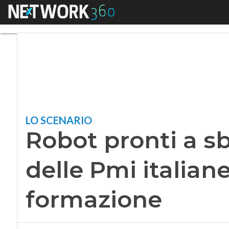
Menu
Robot pronti a sba
LO SCENARIO
Robot pronti a s
delle Pmi italian
formazione