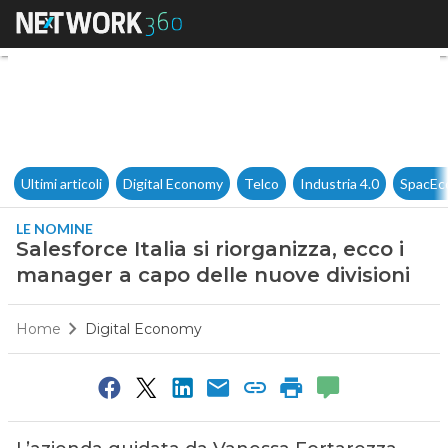
Salesforce Italia si riorganiz
Ultimi articoli
Digital Economy
Telco
Industria 4.0
SpacEc
LE NOMINE
Salesforce Italia si riorganizza, ecco i
manager a capo delle nuove divisioni
Home
Digital Economy