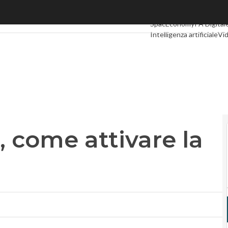
ome attivare la procedura online
Ultimi articoli
Digital Ec
SpacEconomy
PA Digital
Intelligenza artificiale
Vid
Le Guide di CorCom
Pod
 come attivare la