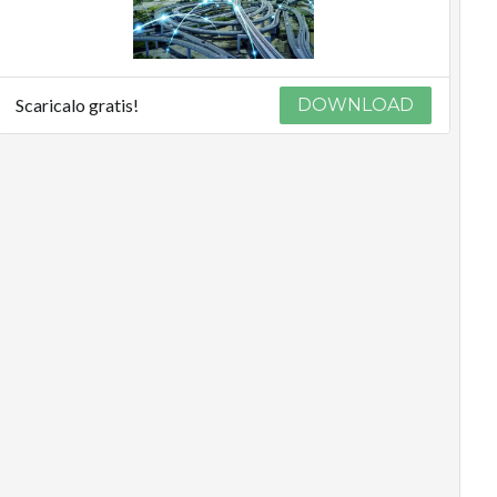
Scaricalo gratis!
DOWNLOAD