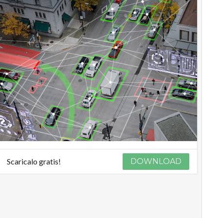
Scaricalo gratis!
DOWNLOAD