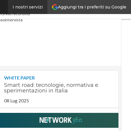
Aggiungi tra i preferiti su Google
I nostri servizi
onomy
Telco
Industria 4.0
e
Green economy
eointerviste
cast
Privacy
WHITE PAPER
Smart road: tecnologie, normativa e
sperimentazioni in Italia
08 Lug 2025