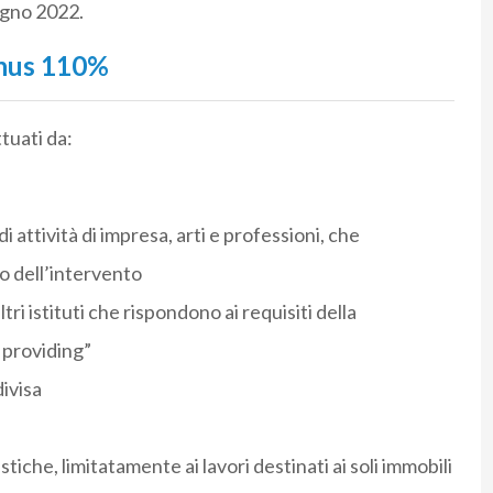
ugno 2022.
onus 110%
ttuati da:
di attività di impresa, arti e professioni, che
 dell’intervento
tri istituti che rispondono ai requisiti della
 providing”
ivisa
stiche, limitatamente ai lavori destinati ai soli immobili