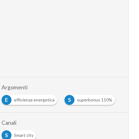
Argomenti
E
S
efficienza energetica
superbonus 110%
Canali
S
Smart city