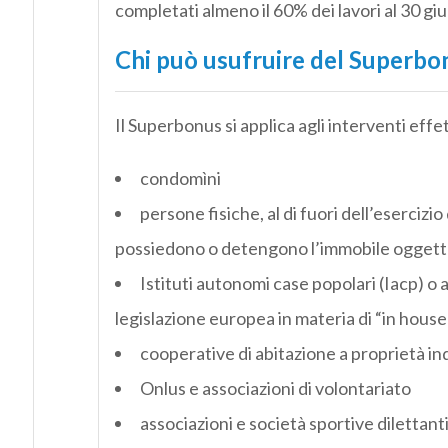
completati almeno il 60% dei lavori al 30 gi
Chi può usufruire del Superb
Il Superbonus si applica agli interventi effe
condomìni
persone fisiche, al di fuori dell’esercizio 
possiedono o detengono l’immobile oggetto
Istituti autonomi case popolari (Iacp) o al
legislazione europea in materia di “in house
cooperative di abitazione a proprietà ind
Onlus e associazioni di volontariato
associazioni e società sportive dilettanti