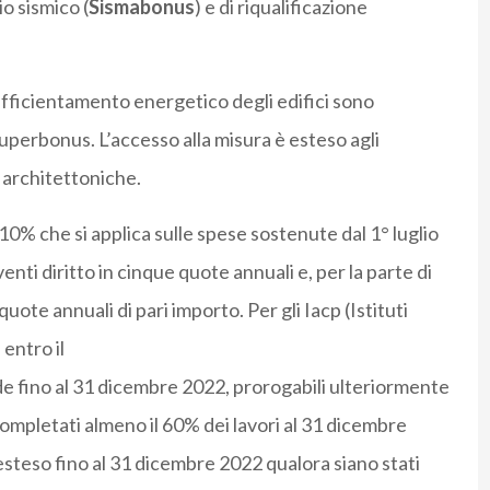
io sismico (
Sismabonus
) e di riqualificazione
’efficientamento energetico degli edifici sono
uperbonus. L’accesso alla misura è esteso agli
e architettoniche.
10% che si applica sulle spese sostenute dal 1° luglio
enti diritto in cinque quote annuali e, per la parte di
ote annuali di pari importo. Per gli Iacp (Istituti
entro il
nde fino al 31 dicembre 2022, prorogabili ulteriormente
completati almeno il 60% dei lavori al 31 dicembre
 esteso fino al 31 dicembre 2022 qualora siano stati