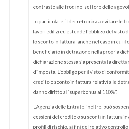
contrasto alle frodi nel settore delle agevo
In particolare, il decreto mira a evitare le fr
lavori edilizi ed estende l’obbligo del visto 
lo sconto in fattura, anche nel caso in cui 
beneficiario in detrazione nella propria dichi
dichiarazione stessa sia presentata diretta
d’imposta. L’obbligo per il visto di conformi
credito o sconto in fattura relativi alle detraz
danno diritto al “superbonus al 110%”.
L’Agenzia delle Entrate, inoltre, può sospen
cessioni del credito o su sconti in fattura i
profili di rischio, ai fini del relativo control