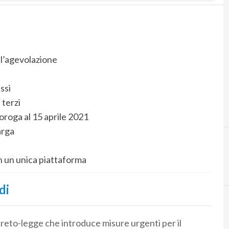
l’agevolazione
ssi
 terzi
roga al 15 aprile 2021
arga
in un unica piattaforma
di
creto-legge che introduce misure urgenti per il