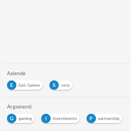
Aziende
E
S
Epic Games
sony
Argomenti
G
I
P
gaming
investimento
partnership