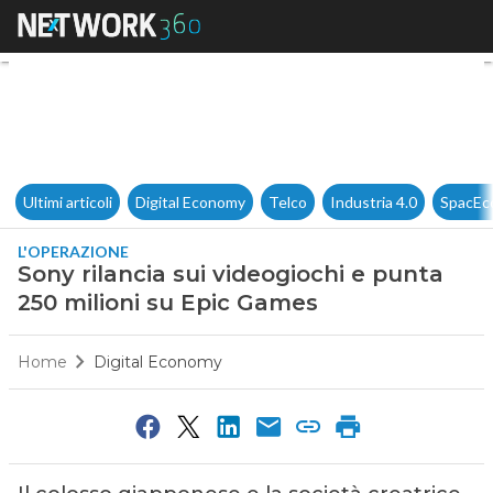
Sony rilancia sui videogiochi
Ultimi articoli
Digital Economy
Telco
Industria 4.0
SpacEc
L'OPERAZIONE
Sony rilancia sui videogiochi e punta
250 milioni su Epic Games
Home
Digital Economy