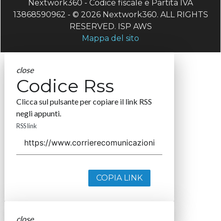
Nextwork360 - Codice fiscale e Partita IVA
13868590962 - © 2026 Nextwork360. ALL RIGHTS
RESERVED. ISP AWS
Mappa del sito
close
Codice Rss
Clicca sul pulsante per copiare il link RSS
negli appunti.
RSS link
COPIA LINK
close