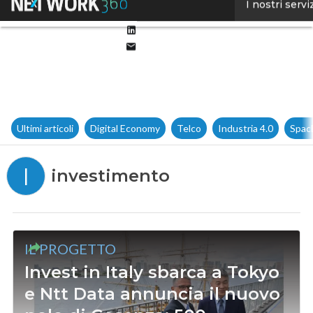
Facebook
I nostri servi
Twitter
Linkedin
Email
Ultimi articoli
Digital Economy
Telco
Industria 4.0
Spac
I
investimento
IL PROGETTO
Invest in Italy sbarca a Tokyo
e Ntt Data annuncia il nuovo