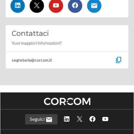
Contattaci
Vuoi maggiori informazioni?
content_copy
segreteria@corcom.it
Seguici