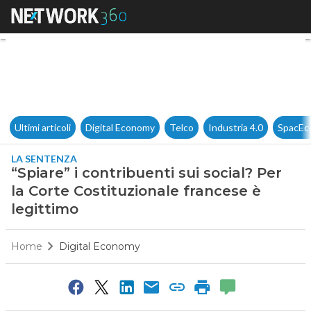
“Spiare” i contribuenti sui soc
Ultimi articoli
Digital Economy
Telco
Industria 4.0
SpacEc
LA SENTENZA
“Spiare” i contribuenti sui social? Per
la Corte Costituzionale francese è
legittimo
Home
Digital Economy