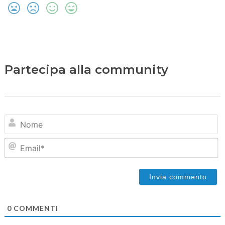
Partecipa alla community
N
Em
0
COMMENTI