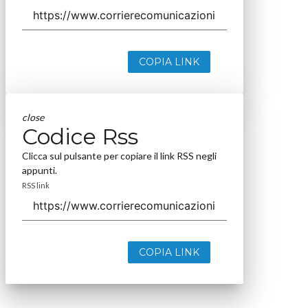
COPIA LINK
close
Codice Rss
Clicca sul pulsante per copiare il link RSS negli
appunti.
RSS link
COPIA LINK