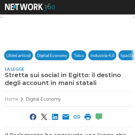
Stretta sui social in Egitto: il
Ultimi articoli
Digital Economy
Telco
Industria 4.0
SpacEc
LA LEGGE
Stretta sui social in Egitto: il destino
degli account in mani statali
Home
Digital Economy