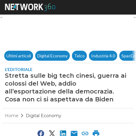
Stretta sulle big tech cinesi,
Ultimi articoli
Digital Economy
Telco
Industria 4.0
SpacEc
L'EDITORIALE
Stretta sulle big tech cinesi, guerra ai
colossi del Web, addio
all’esportazione della democrazia.
Cosa non ci si aspettava da Biden
Home
Digital Economy