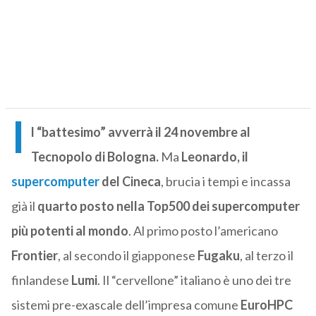
I
l “battesimo” avverrà il 24 novembre al
Tecnopolo di Bologna.
Ma
Leonardo, il
supercomputer
del Cineca
, brucia i tempi e incassa
già il
quarto posto nella Top500 dei supercomputer
più potenti al mondo
. Al primo posto l’americano
Frontier
, al secondo il giapponese
Fugaku
, al terzo il
finlandese
Lumi
. Il “cervellone” italiano è uno dei tre
sistemi pre-exascale dell’impresa comune
EuroHPC