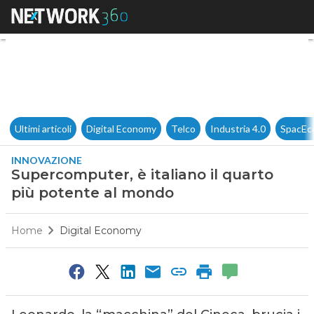
Supercomputer, è italiano il 
Ultimi articoli
Digital Economy
Telco
Industria 4.0
SpacEc
INNOVAZIONE
Supercomputer, è italiano il quarto
più potente al mondo
Home
Digital Economy