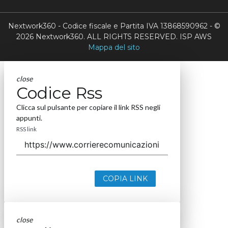
Nextwork360 - Codice fiscale e Partita IVA 13868590962 - ©
2026 Nextwork360. ALL RIGHTS RESERVED. ISP AWS
Mappa del sito
close
Codice Rss
Clicca sul pulsante per copiare il link RSS negli
appunti.
RSS link
COPIA LINK
close