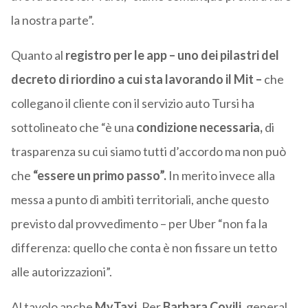
la nostra parte”.
Quanto al
registro per le app – uno dei pilastri del
decreto di riordino a cui sta lavorando il Mit –
che
collegano il cliente con il servizio auto Tursi ha
sottolineato che “è una
condizione necessaria,
di
trasparenza su cui siamo tutti d’accordo ma non può
che
“essere un primo passo”.
In merito invece alla
messa a punto di ambiti territoriali, anche questo
previsto dal provvedimento – per Uber “non fa la
differenza: quello che conta è non fissare un tetto
alle autorizzazioni”.
Al tavolo anche
MyTaxi.
Per
Barbara Covili,
general