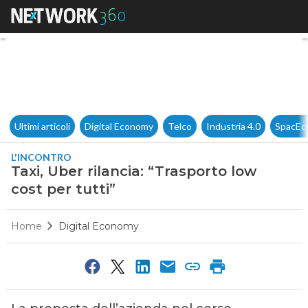
Taxi, Uber rilancia: “Trasporto 
Ultimi articoli
Digital Economy
Telco
Industria 4.0
SpacEc
L'INCONTRO
Taxi, Uber rilancia: “Trasporto low
cost per tutti”
Home
Digital Economy