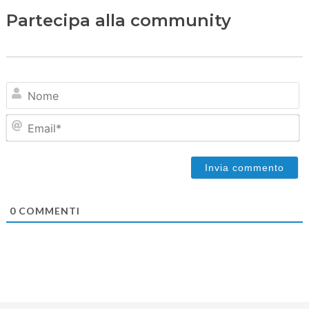
Partecipa alla community
N
Em
0
COMMENTI