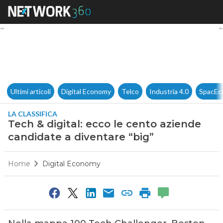
Tech & digital: ecco le cento 
Ultimi articoli
Digital Economy
Telco
Industria 4.0
SpacEc
LA CLASSIFICA
Tech & digital: ecco le cento aziende
candidate a diventare “big”
Home
Digital Economy