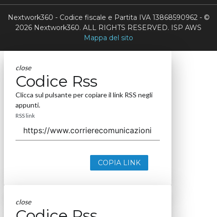
Nextwork360 - Codice fiscale e Partita IVA 13868590962 - ©
2026 Nextwork360. ALL RIGHTS RESERVED. ISP AWS
Mappa del sito
close
Codice Rss
Clicca sul pulsante per copiare il link RSS negli
appunti.
RSS link
COPIA LINK
close
Codice Rss