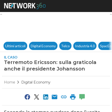
Terremoto Ericsson: sulla gra
Ultimi articoli
Digital Economy
Telco
Industria 4.0
SpacEc
IL CASO
Terremoto Ericsson: sulla graticola
anche il presidente Johansson
Home
Digital Economy