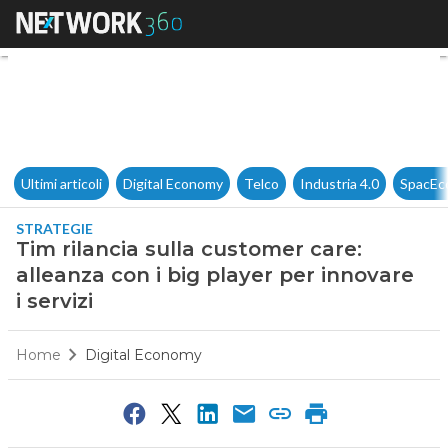
Tim rilancia sulla customer car
Ultimi articoli
Digital Economy
Telco
Industria 4.0
SpacEc
STRATEGIE
Tim rilancia sulla customer care:
alleanza con i big player per innovare
i servizi
Home
Digital Economy