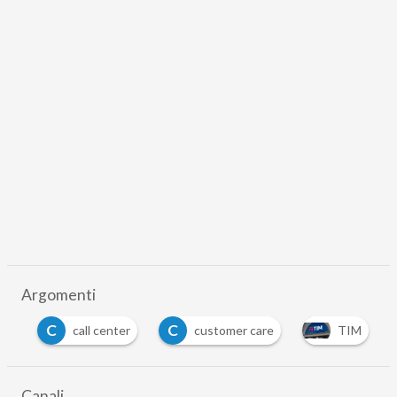
Argomenti
C
C
sh
call center
customer care
TIM
Canali