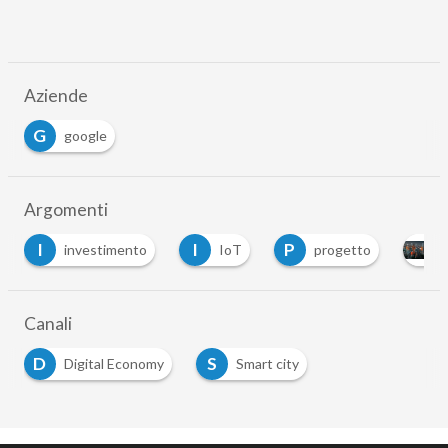
Aziende
G
google
Argomenti
I
I
P
investimento
IoT
progetto
Canali
D
S
Digital Economy
Smart city