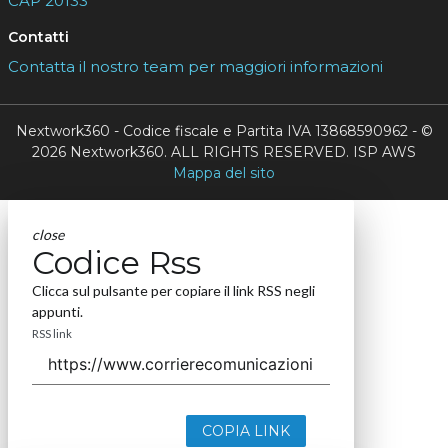
CAP 20133
Contatti
Contatta il nostro team per maggiori informazioni
Nextwork360 - Codice fiscale e Partita IVA 13868590962 - ©
2026 Nextwork360. ALL RIGHTS RESERVED. ISP AWS
Mappa del sito
close
Codice Rss
Clicca sul pulsante per copiare il link RSS negli
appunti.
RSS link
COPIA LINK