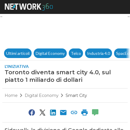
Toronto diventa smart city 4.0, 
Ultimi articoli
Digital Economy
Telco
Industria 4.0
SpacEc
L'INIZIATIVA
Toronto diventa smart city 4.0, sul
piatto 1 miliardo di dollari
Home
Digital Economy
Smart City