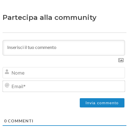
Partecipa alla community
N
Em
0
COMMENTI